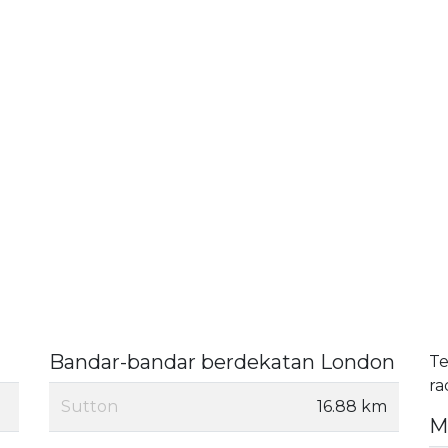
Bandar-bandar berdekatan London
Te
ra
Sutton
16.88 km
M