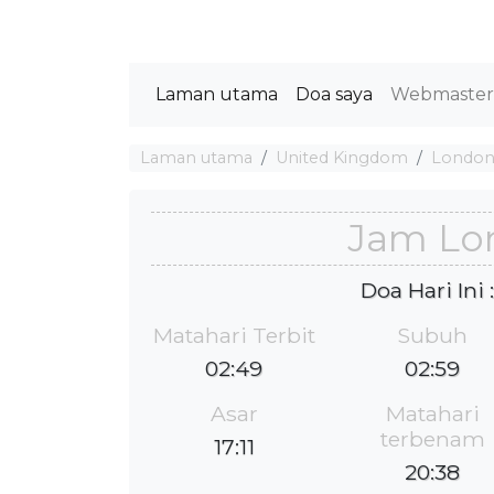
Laman utama
Doa saya
Webmaste
Laman utama
United Kingdom
Londo
Jam Lo
Doa Hari Ini
Matahari Terbit
Subuh
02:49
02:59
Asar
Matahari
terbenam
17:11
20:38