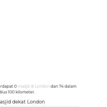
rdapat 0
masjid di London
dan 74 dalam
dius 100 kilometer.
asjid dekat London