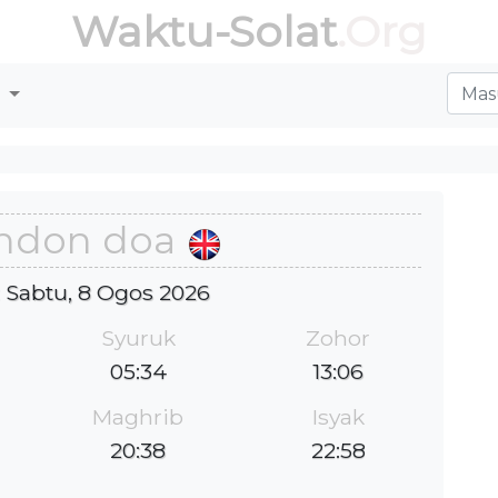
Waktu-Solat
.Org
r
n
ndon doa
 : Sabtu, 8 Ogos 2026
Syuruk
Zohor
05:34
13:06
Maghrib
Isyak
20:38
22:58