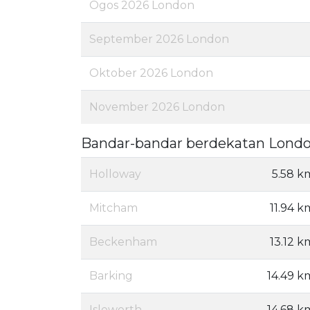
Ogos 2026 London
September 2026 London
Oktober 2026 London
November 2026 London
Bandar-bandar berdekatan Lond
Holloway
5.58 k
Mitcham
11.94 k
Beckenham
13.12 k
Barking
14.49 k
Isleworth
14.68 k