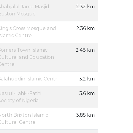
Shahjalal Jame Masjid
2.32 km
Euston Mosque
King's Cross Mosque and
2.36 km
Islamic Centre
Somers Town Islamic
2.48 km
Cultural and Education
Centre
Salahuddin Islamic Centr
3.2 km
Nasrul-Lahi-i-Fathi
3.6 km
Society of Nigeria
North Brixton Islamic
3.85 km
Cultural Centre