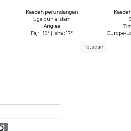
Kaedah perundangan
Kaedah
Liga dunia Islam
S
Angles
Ti
Fajr : 18° | Isha : 17°
Europe/Lo
Tetapan