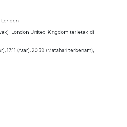
i London.
syak). London United Kingdom terletak di
), 17:11 (Asar), 20:38 (Matahari terbenam),