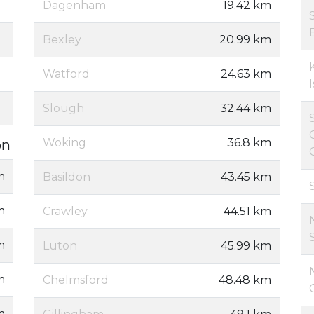
Dagenham
19.42 km
Bexley
20.99 km
Watford
24.63 km
Slough
32.44 km
Woking
36.8 km
on
m
Basildon
43.45 km
m
Crawley
44.51 km
m
Luton
45.99 km
m
Chelmsford
48.48 km
m