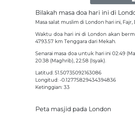
Bilakah masa doa hari ini di Lond
Masa salat muslim di London hari ini, Fajr
Waktu doa hari ini di London akan bermu
4793.57 km Tenggara dari Mekah.
Senarai masa doa untuk hari ini 02:49 (Mat
20:38 (Maghrib), 22:58 (Isyak).
Latitud: 51.50735092163086
Longitud: -0.12775829434394836
Ketinggian: 33
Peta masjid pada London