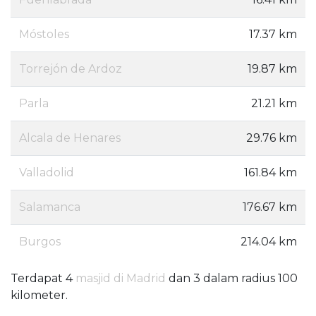
Móstoles
17.37 km
Torrejón de Ardoz
19.87 km
Parla
21.21 km
Alcala de Henares
29.76 km
Valladolid
161.84 km
Salamanca
176.67 km
Burgos
214.04 km
Terdapat 4
masjid di Madrid
dan 3 dalam radius 100
kilometer.