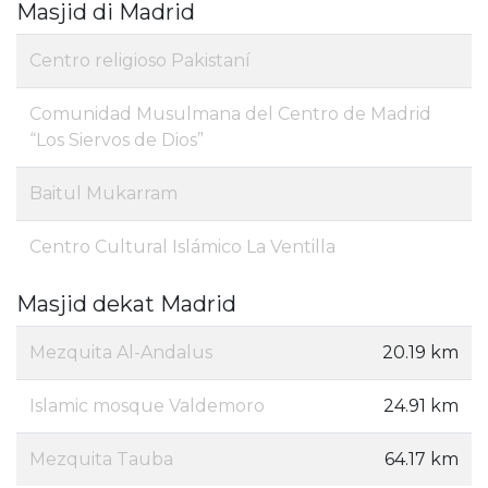
Masjid di Madrid
Centro religioso Pakistaní
Comunidad Musulmana del Centro de Madrid
“Los Siervos de Dios”
Baitul Mukarram
Centro Cultural Islámico La Ventilla
Masjid dekat Madrid
Mezquita Al-Andalus
20.19 km
Islamic mosque Valdemoro
24.91 km
Mezquita Tauba
64.17 km