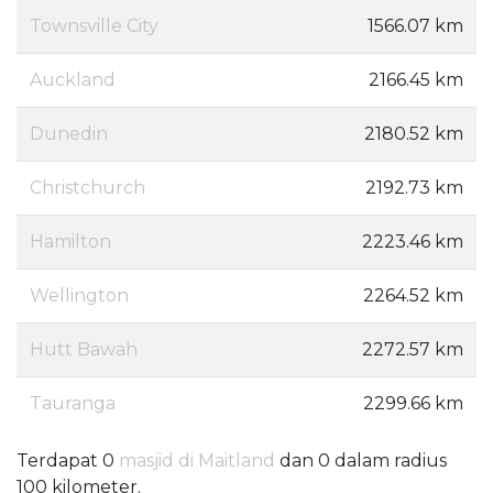
Townsville City
1566.07 km
Auckland
2166.45 km
Dunedin
2180.52 km
Christchurch
2192.73 km
Hamilton
2223.46 km
Wellington
2264.52 km
Hutt Bawah
2272.57 km
Tauranga
2299.66 km
Terdapat 0
masjid di Maitland
dan 0 dalam radius
100 kilometer.