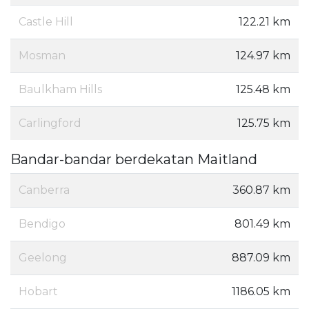
Castle Hill
122.21 km
Mosman
124.97 km
Baulkham Hills
125.48 km
Carlingford
125.75 km
Bandar-bandar berdekatan Maitland
Canberra
360.87 km
Bendigo
801.49 km
Geelong
887.09 km
Hobart
1186.05 km