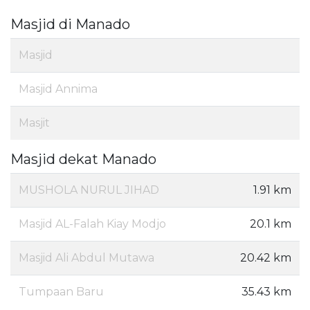
Masjid di Manado
Masjid
Masjid Annima
Masjit
Masjid dekat Manado
MUSHOLA NURUL JIHAD
1.91 km
Masjid AL-Falah Kiay Modjo
20.1 km
Masjid Ali Abdul Mutawa
20.42 km
Tumpaan Baru
35.43 km