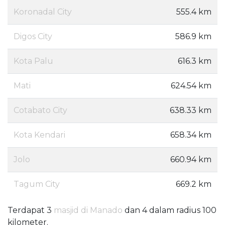
Koronadal City
555.4 km
Digos City
586.9 km
Kota Palu
616.3 km
Mati
624.54 km
Cotabato City
638.33 km
Kota Kendari
658.34 km
Jolo
660.94 km
Tagum City
669.2 km
Terdapat 3
masjid di Manado
dan 4 dalam radius 100
kilometer.