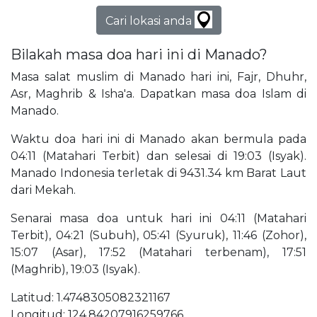
Cari lokasi anda
Bilakah masa doa hari ini di Manado?
Masa salat muslim di Manado hari ini, Fajr, Dhuhr,
Asr, Maghrib & Isha'a. Dapatkan masa doa Islam di
Manado.
Waktu doa hari ini di Manado akan bermula pada
04:11 (Matahari Terbit) dan selesai di 19:03 (Isyak).
Manado Indonesia terletak di 9431.34 km Barat Laut
dari Mekah.
Senarai masa doa untuk hari ini 04:11 (Matahari
Terbit), 04:21 (Subuh), 05:41 (Syuruk), 11:46 (Zohor),
15:07 (Asar), 17:52 (Matahari terbenam), 17:51
(Maghrib), 19:03 (Isyak).
Latitud: 1.4748305082321167
Longitud: 124.84207916259766