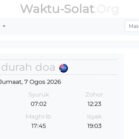
Waktu-Solat
.Org
r
durah doa
: Jumaat, 7 Ogos 2026
Syuruk
Zohor
07:02
12:23
Maghrib
Isyak
17:45
19:03