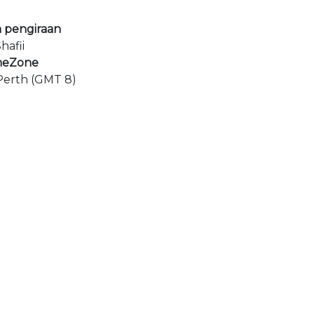
 pengiraan
hafii
meZone
/Perth (GMT 8)