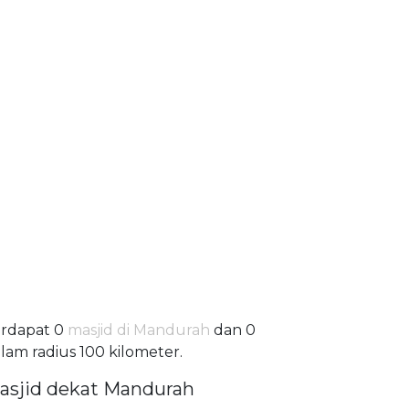
rdapat 0
masjid di Mandurah
dan 0
lam radius 100 kilometer.
asjid dekat Mandurah