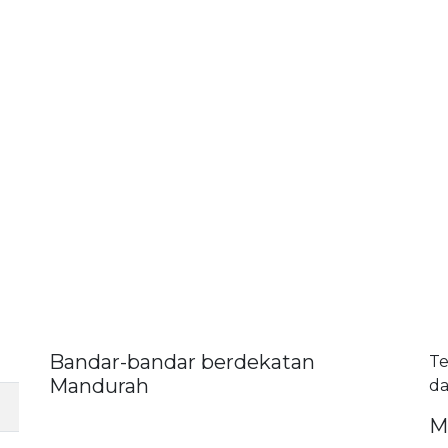
Bandar-bandar berdekatan
Te
Mandurah
da
M