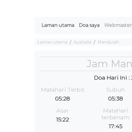
Laman utama
Doa saya
Webmaste
Laman utama
Australia
Mandurah
Jam Man
Doa Hari Ini 
Matahari Terbit
Subuh
05:28
05:38
Asar
Matahari
terbenam
15:22
17:45