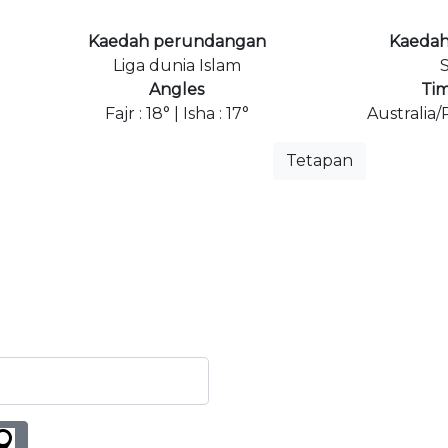
Kaedah perundangan
Kaedah
Liga dunia Islam
S
Angles
Ti
Fajr : 18° | Isha : 17°
Australia
Tetapan