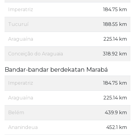
Imperatriz
184.75 km
Tucuruí
188.55 km
Araguaína
225.14 km
Conceição do Araguaia
318.92 km
Bandar-bandar berdekatan Marabá
Imperatriz
184.75 km
Araguaína
225.14 km
Belém
439.9 km
Ananindeua
452.1 km