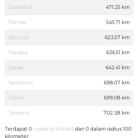
Castanhal
471.25 km
Palmas
545.71 km
São Luís
623.57 km
Macapá
636.51 km
Caxias
642.41 km
Santarém
698.07 km
Timon
699.08 km
Teresina
702.38 km
Terdapat 0
masjid di Marabá
dan 0 dalam radius 100
kilometer.