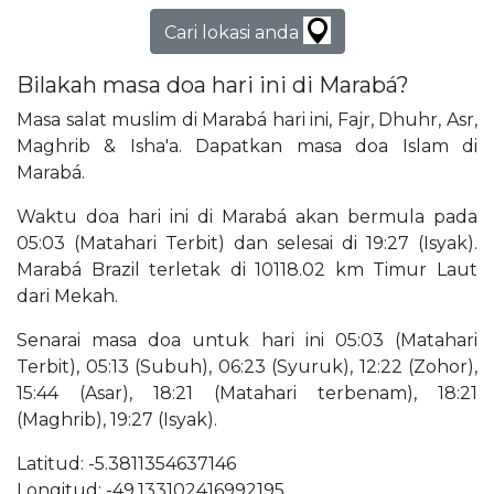
Cari lokasi anda
Bilakah masa doa hari ini di Marabá?
Masa salat muslim di Marabá hari ini, Fajr, Dhuhr, Asr,
Maghrib & Isha'a. Dapatkan masa doa Islam di
Marabá.
Waktu doa hari ini di Marabá akan bermula pada
05:03 (Matahari Terbit) dan selesai di 19:27 (Isyak).
Marabá Brazil terletak di 10118.02 km Timur Laut
dari Mekah.
Senarai masa doa untuk hari ini 05:03 (Matahari
Terbit), 05:13 (Subuh), 06:23 (Syuruk), 12:22 (Zohor),
15:44 (Asar), 18:21 (Matahari terbenam), 18:21
(Maghrib), 19:27 (Isyak).
Latitud: -5.3811354637146
Longitud: -49.133102416992195