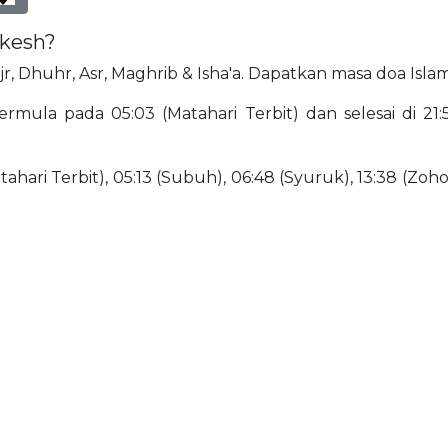
akesh?
ajr, Dhuhr, Asr, Maghrib & Isha'a. Dapatkan masa doa Isla
rmula pada 05:03 (Matahari Terbit) dan selesai di 21:51
ahari Terbit), 05:13 (Subuh), 06:48 (Syuruk), 13:38 (Zohor