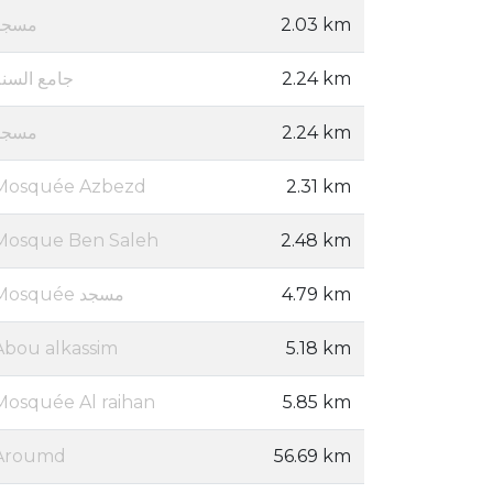
مسجد
2.03 km
جامع السنة
2.24 km
مسجد
2.24 km
Mosquée Azbezd
2.31 km
Mosque Ben Saleh
2.48 km
Mosquée مسجد
4.79 km
Abou alkassim
5.18 km
Mosquée Al raihan
5.85 km
Aroumd
56.69 km