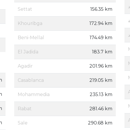
Settat
156.35 km
Khouribga
172.94 km
Beni-Mellal
174.49 km
El Jadida
183.7 km
Agadir
201.96 km
m
Casablanca
219.05 km
m
Mohammedia
235.13 km
m
Rabat
281.46 km
m
Sale
290.68 km