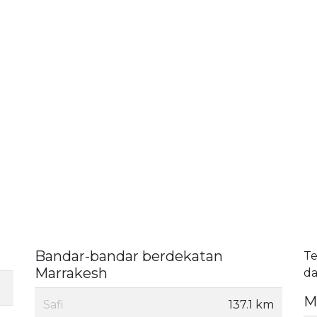
Bandar-bandar berdekatan
Te
Marrakesh
da
M
Safi
137.1 km