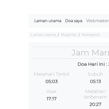
Laman utama
Doa saya
Webmaste
Laman utama
Maghribi
Marrakesh
Jam Mar
Doa Hari Ini 
Matahari Terbit
Subuh
05:03
05:13
Asar
Matahari
terbenam
17:17
20:27