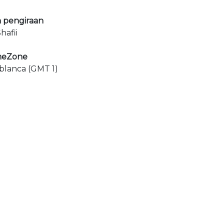
 pengiraan
hafii
meZone
ablanca (GMT 1)