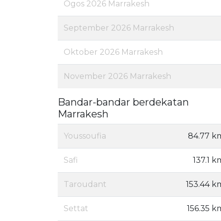
Ogos 2026 Marrakesh
September 2026 Marrakesh
Oktober 2026 Marrakesh
November 2026 Marrakesh
Bandar-bandar berdekatan
Marrakesh
Youssoufia
84.77 k
Safi
137.1 k
Taroudant
153.44 k
Settat
156.35 k