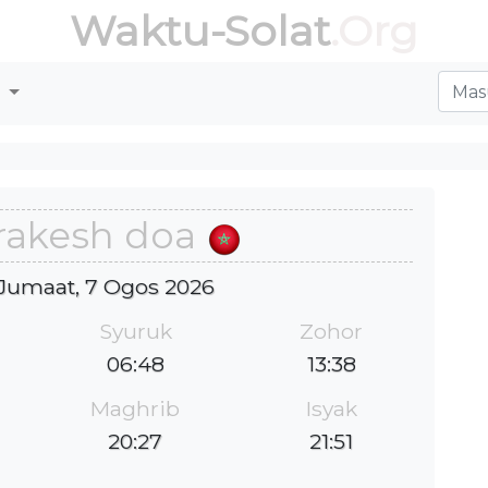
Waktu-Solat
.Org
r
rakesh doa
: Jumaat, 7 Ogos 2026
Syuruk
Zohor
06:48
13:38
Maghrib
Isyak
20:27
21:51