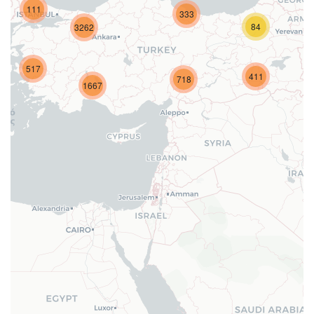
111
333
84
3262
517
411
718
1667