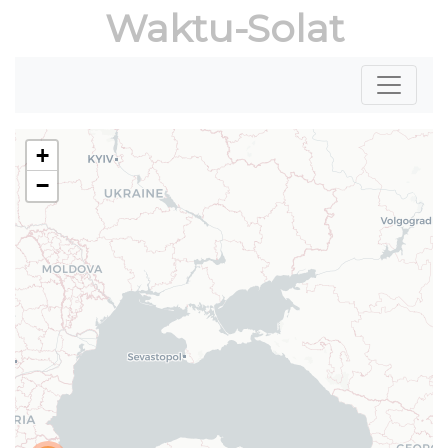
Waktu-Solat
+
−