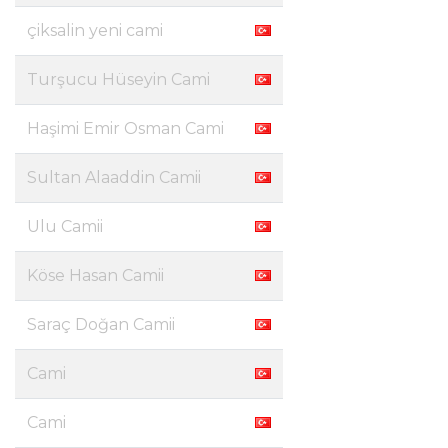
çiksalin yeni cami
Turşucu Hüseyin Cami
Haşimi Emir Osman Cami
Sultan Alaaddin Camii
Ulu Camii
Köse Hasan Camii
Saraç Doğan Camii
Cami
Cami