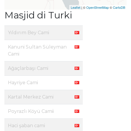
Leaflet
| ©
OpenStreetMap
©
CartoDB
Masjid di Turki
Yıldırım Bey Cami
Kanuni Sultan Süleyman
Cami
Ağaçlarbaşı Cami
Hayriye Cami
Kartal Merkez Cami
Poyrazlı Köyü Camii
Haci şaban cami