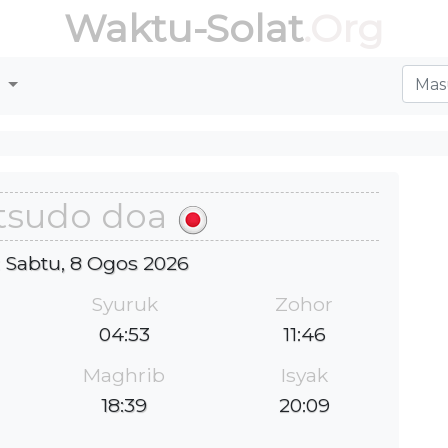
Waktu-Solat
.Org
r
tsudo doa
 : Sabtu, 8 Ogos 2026
Syuruk
Zohor
04:53
11:46
Maghrib
Isyak
18:39
20:09