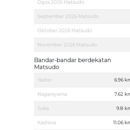
Ogos 2026 Matsudo
September 2026 Matsudo
Oktober 2026 Matsudo
November 2026 Matsudo
Bandar-bandar berdekatan
Matsudo
Yashio
6.96 k
Nagareyama
7.62 k
Soka
9.8 k
Kashiwa
11.06 k