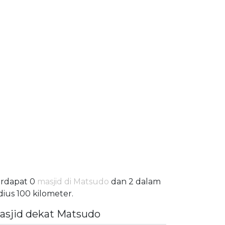
rdapat 0
masjid di Matsudo
dan 2 dalam
dius 100 kilometer.
asjid dekat Matsudo