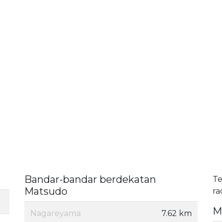
Bandar-bandar berdekatan
Te
Matsudo
ra
M
Nagareyama
7.62 km