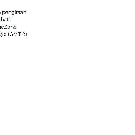
 pengiraan
hafii
meZone
kyo (GMT 9)