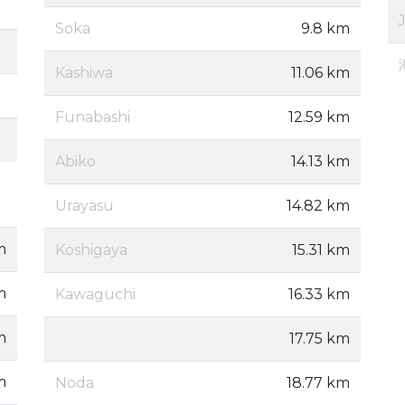
Soka
9.8 km
Kashiwa
11.06 km
Funabashi
12.59 km
Abiko
14.13 km
Urayasu
14.82 km
m
Koshigaya
15.31 km
m
Kawaguchi
16.33 km
m
17.75 km
m
Noda
18.77 km