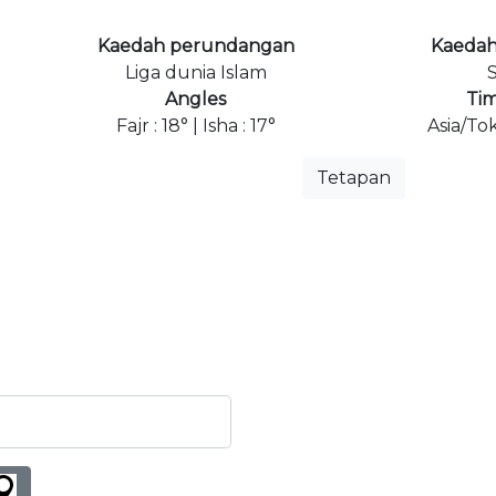
Kaedah perundangan
Kaedah
Liga dunia Islam
S
Angles
Ti
Fajr : 18° | Isha : 17°
Asia/To
Tetapan