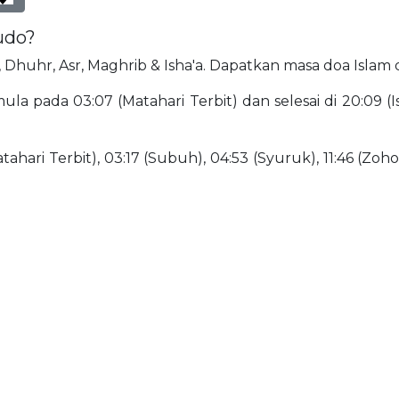
udo?
r, Dhuhr, Asr, Maghrib & Isha'a. Dapatkan masa doa Islam
la pada 03:07 (Matahari Terbit) dan selesai di 20:09 (
ahari Terbit), 03:17 (Subuh), 04:53 (Syuruk), 11:46 (Zohor