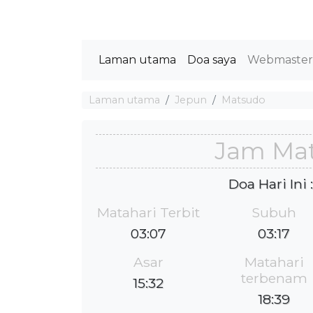
Laman utama
Doa saya
Webmaste
Laman utama
Jepun
Matsudo
Jam Ma
Doa Hari Ini
Matahari Terbit
Subuh
03:07
03:17
Asar
Matahari
terbenam
15:32
18:39