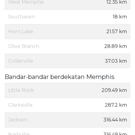
West Memphis
12.35 km
Southaven
18 km
Horn Lake
21.57 km
Olive Branch
28.89 km
Collierville
37.03 km
Bandar-bandar berdekatan Memphis
Little Rock
209.49 km
Clarksville
287.2 km
Jackson
316.44 km
Nashville
316.49 km