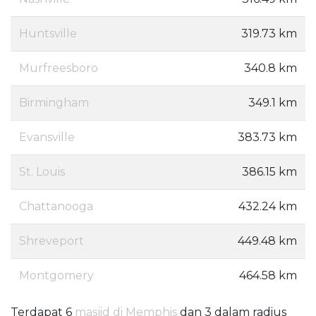
Huntsville
319.73 km
Murfreesboro
340.8 km
Birmingham
349.1 km
Evansville
383.73 km
St. Louis
386.15 km
Chattanooga
432.24 km
Shreveport
449.48 km
Montgomery
464.58 km
Terdapat 6
masjid di Memphis
dan 3 dalam radius