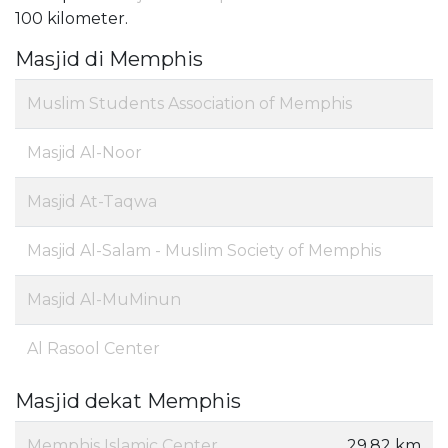
100 kilometer.
Masjid di Memphis
Muslim Students Association of Memphis
Masjid Al-Noor
Masjid At-Taqwa
Masjid Al-Salam - Muslim Society of Memphis
Masjid Al-MuMinun
Al Rasool Center
Masjid dekat Memphis
Memphis Islamic Center
29.82 km