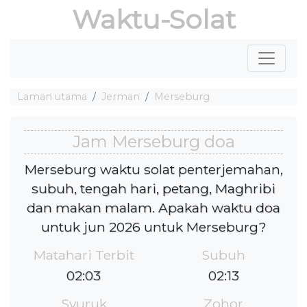
Waktu-Solat
Laman utama
Jerman
Merseburg
Jam Merseburg doa
Merseburg waktu solat penterjemahan,
subuh, tengah hari, petang, Maghribi
dan makan malam. Apakah waktu doa
untuk jun 2026 untuk Merseburg?
Matahari Terbit
Subuh
02:03
02:13
Syuruk
Zohor