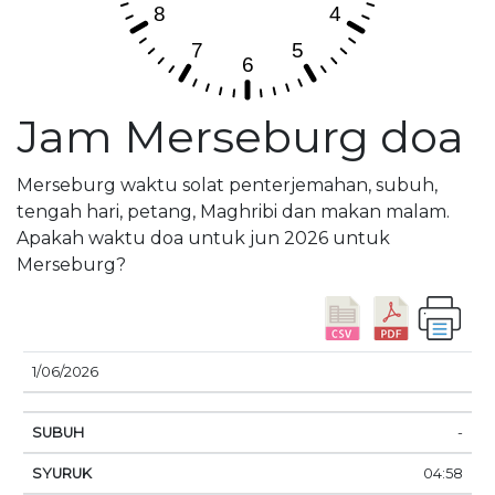
Jam Merseburg doa
Merseburg waktu solat penterjemahan, subuh,
tengah hari, petang, Maghribi dan makan malam.
Apakah waktu doa untuk jun 2026 untuk
Merseburg?
M
1/06/2026
TARIKH
SUBUH
SYURUK
ZOHOR
ASAR
T
-
04:58