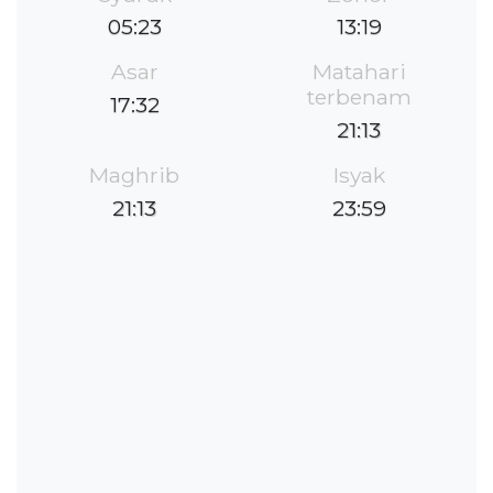
05:23
13:19
Asar
Matahari
terbenam
17:32
21:13
Maghrib
Isyak
21:13
23:59