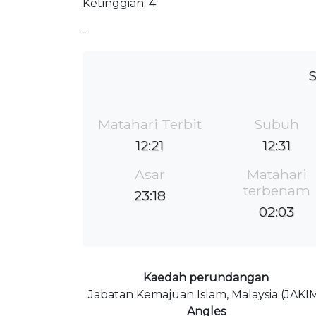
Ketinggian: 4
-
S
Matahari Terbit
Subuh
12:21
12:31
Asar
Matahari
terbenam
23:18
02:03
Kaedah perundangan
Jabatan Kemajuan Islam, Malaysia (JAKI
Angles