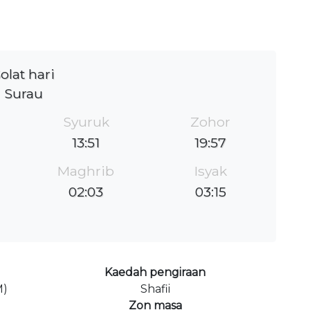
olat hari
Surau
Syuruk
Zohor
13:51
19:57
Maghrib
Isyak
02:03
03:15
Kaedah pengiraan
M)
Shafii
Zon masa