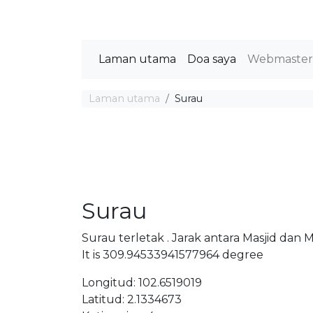
Laman utama
Doa saya
Webmaste
Laman utama
Surau
Surau
Surau terletak . Jarak antara Masjid dan
It is 309.94533941577964 degree
Longitud: 102.6519019
Latitud: 2.1334673