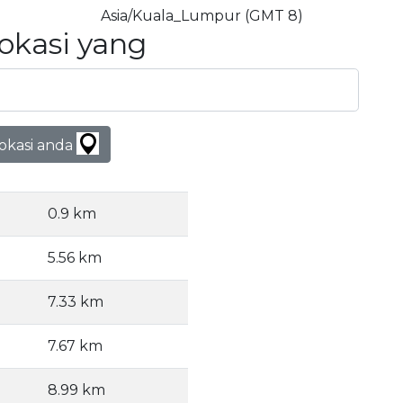
Asia/Kuala_Lumpur (GMT 8)
Lokasi yang
lokasi anda
0.9 km
5.56 km
7.33 km
7.67 km
8.99 km