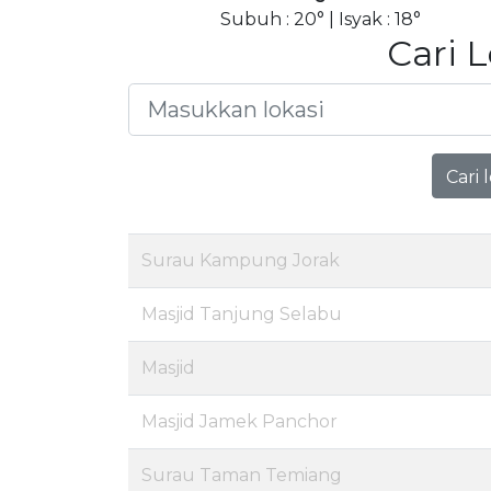
Subuh : 20° | Isyak : 18°
Cari 
Cari 
Surau Kampung Jorak
Masjid Tanjung Selabu
Masjid
Masjid Jamek Panchor
Surau Taman Temiang