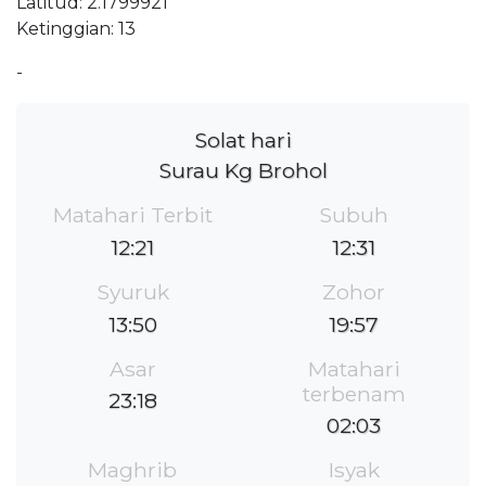
Latitud: 2.1799921
Ketinggian: 13
-
Solat hari
Surau Kg Brohol
Matahari Terbit
Subuh
12:21
12:31
Syuruk
Zohor
13:50
19:57
Asar
Matahari
terbenam
23:18
02:03
Maghrib
Isyak