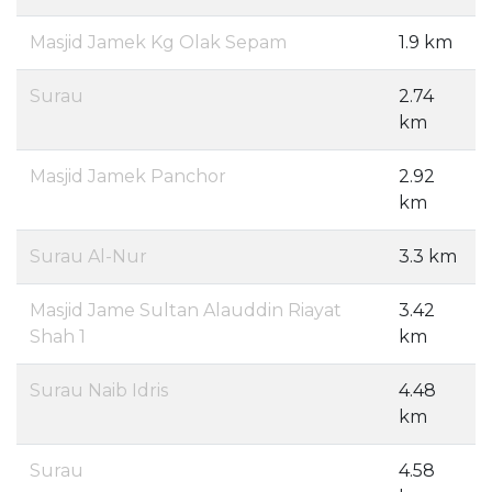
Masjid Jamek Kg Olak Sepam
1.9 km
Surau
2.74
km
Masjid Jamek Panchor
2.92
km
Surau Al-Nur
3.3 km
Masjid Jame Sultan Alauddin Riayat
3.42
Shah 1
km
Surau Naib Idris
4.48
km
Surau
4.58