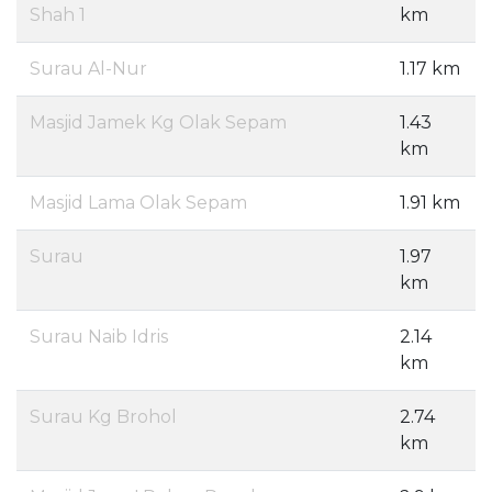
Shah 1
km
Surau Al-Nur
1.17 km
Masjid Jamek Kg Olak Sepam
1.43
km
Masjid Lama Olak Sepam
1.91 km
Surau
1.97
km
Surau Naib Idris
2.14
km
Surau Kg Brohol
2.74
km