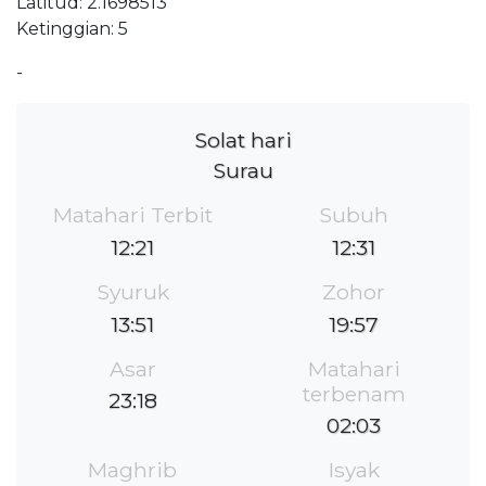
Latitud: 2.1698513
Ketinggian: 5
-
Solat hari
Surau
Matahari Terbit
Subuh
12:21
12:31
Syuruk
Zohor
13:51
19:57
Asar
Matahari
terbenam
23:18
02:03
Maghrib
Isyak