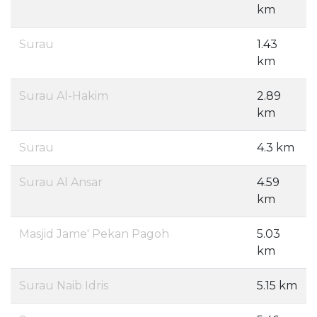
km
Surau
1.43
km
Surau Al-Hakim
2.89
km
Surau
4.3 km
Surau Al Ansar
4.59
km
Masjid Jame' Pekan Pagoh
5.03
km
Surau Naib Idris
5.15 km