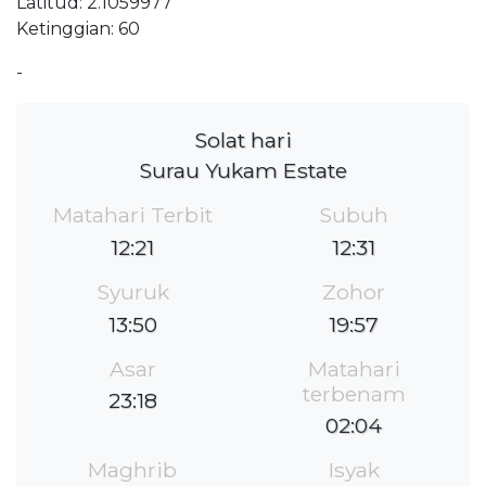
Latitud: 2.1059977
Ketinggian: 60
-
Solat hari
Surau Yukam Estate
Matahari Terbit
Subuh
12:21
12:31
Syuruk
Zohor
13:50
19:57
Asar
Matahari
terbenam
23:18
02:04
Maghrib
Isyak