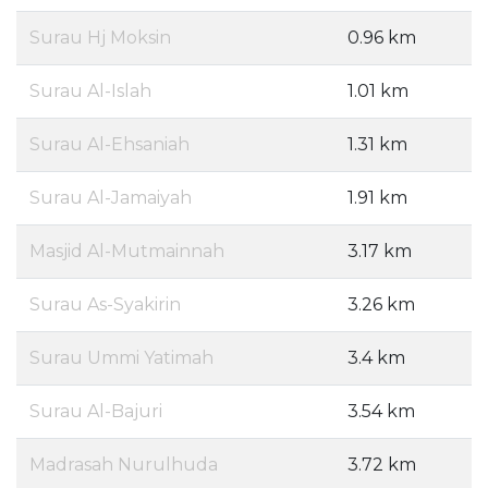
Surau Hj Moksin
0.96 km
Surau Al-Islah
1.01 km
Surau Al-Ehsaniah
1.31 km
Surau Al-Jamaiyah
1.91 km
Masjid Al-Mutmainnah
3.17 km
Surau As-Syakirin
3.26 km
Surau Ummi Yatimah
3.4 km
Surau Al-Bajuri
3.54 km
Madrasah Nurulhuda
3.72 km