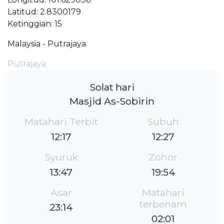
Latitud: 2.8300179
Ketinggian: 15
Malaysia - Putrajaya
Putrajaya
Solat hari
Masjid As-Sobirin
Matahari Terbit
Subuh
12:17
12:27
Syuruk
Zohor
13:47
19:54
Asar
Matahari
terbenam
23:14
02:01