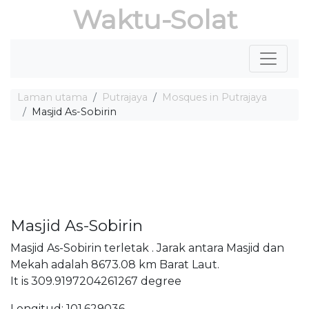
Waktu-Solat
Laman utama
Putrajaya
Mosques in Putrajaya
Masjid As-Sobirin
Masjid As-Sobirin
Masjid As-Sobirin terletak . Jarak antara Masjid dan
Mekah adalah 8673.08 km Barat Laut.
It is 309.9197204261267 degree
Longitud: 101.629036