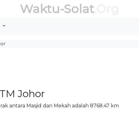
Waktu-Solat
.Org
r
hor
iTM Johor
 Jarak antara Masjid dan Mekah adalah 8768.47 km