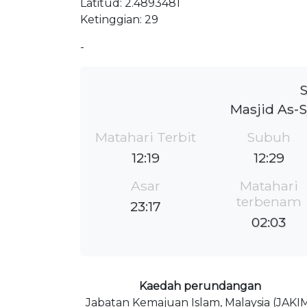
Latitud: 2.4893481
Ketinggian: 29
-
S
Masjid As-S
Matahari Terbit
Subuh
12:19
12:29
Asar
Matahari
terbenam
23:17
02:03
Kaedah perundangan
Jabatan Kemajuan Islam, Malaysia (JAKI