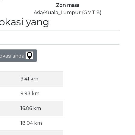
Zon masa
Asia/Kuala_Lumpur (GMT 8)
Lokasi yang
lokasi anda
9.41 km
9.93 km
16.06 km
18.04 km