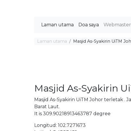
Laman utama
Doa saya
Webmaste
Laman utama
Masjid As-Syakirin UiTM Jo
Masjid As-Syakirin U
Masjid As-Syakirin UiTM Johor terletak .
Barat Laut.
It is 309.90218913463787 degree
Longitud: 102.7271673