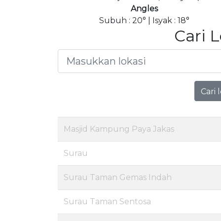
Angles
Subuh : 20° | Isyak : 18°
Cari 
Cari 
Masjid Kampung Paya Jakas
Surau
Surau Taman Gemas Indah
Surau Taman Sentosa