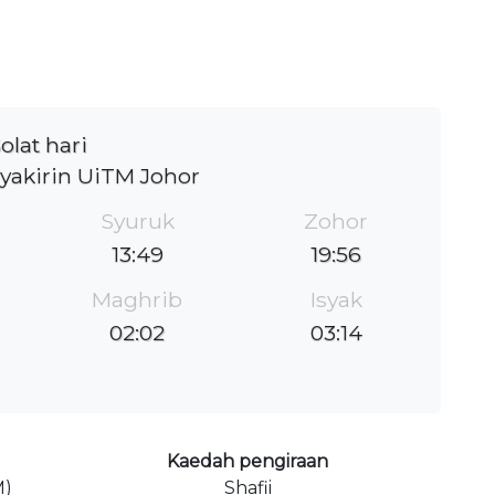
olat hari
yakirin UiTM Johor
Syuruk
Zohor
13:49
19:56
Maghrib
Isyak
02:02
03:14
Kaedah pengiraan
M)
Shafii