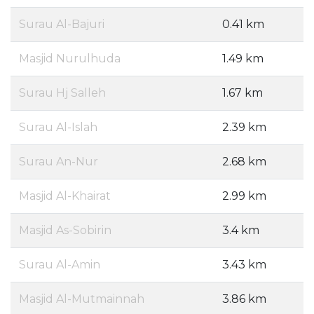
Surau Al-Bajuri
0.41 km
Masjid Nurulhuda
1.49 km
Surau Hj Salleh
1.67 km
Surau Al-Islah
2.39 km
Surau An-Nur
2.68 km
Masjid Al-Khairat
2.99 km
Masjid As-Sobirin
3.4 km
Surau Al-Amin
3.43 km
Masjid Al-Mutmainnah
3.86 km