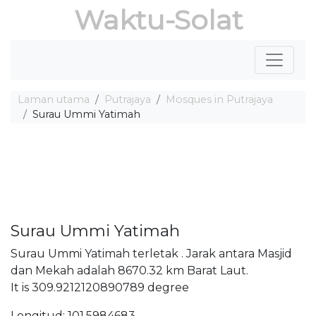
Waktu-Solat
Laman utama
Putrajaya
Mosques in Putrajaya
Surau Ummi Yatimah
Surau Ummi Yatimah
Surau Ummi Yatimah terletak . Jarak antara Masjid
dan Mekah adalah 8670.32 km Barat Laut.
It is 309.9212120890789 degree
Longitud: 101.5984683