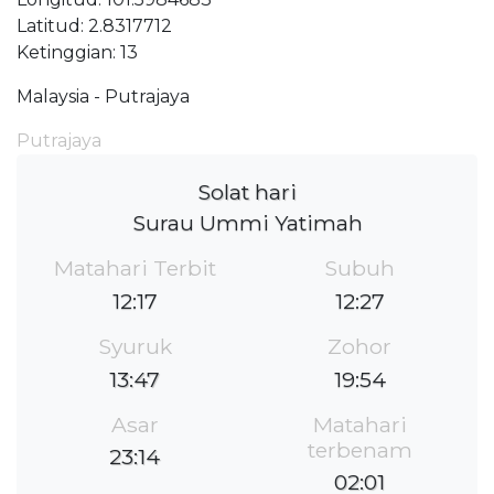
Latitud: 2.8317712
Ketinggian: 13
Malaysia - Putrajaya
Putrajaya
Solat hari
Surau Ummi Yatimah
Matahari Terbit
Subuh
12:17
12:27
Syuruk
Zohor
13:47
19:54
Asar
Matahari
terbenam
23:14
02:01