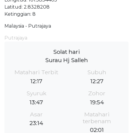
Latitud: 2.8328208
Ketinggian: 8
Malaysia - Putrajaya
Putrajaya
Solat hari
Surau Hj Salleh
Matahari Terbit
Subuh
12:17
12:27
Syuruk
Zohor
13:47
19:54
Asar
Matahari
terbenam
23:14
02:01