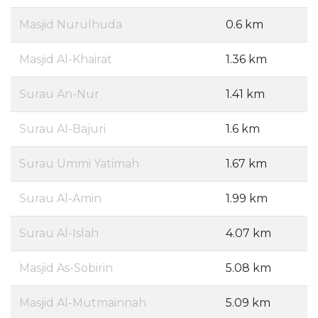
Masjid Nurulhuda
0.6 km
Masjid Al-Khairat
1.36 km
Surau An-Nur
1.41 km
Surau Al-Bajuri
1.6 km
Surau Ummi Yatimah
1.67 km
Surau Al-Amin
1.99 km
Surau Al-Islah
4.07 km
Masjid As-Sobirin
5.08 km
Masjid Al-Mutmainnah
5.09 km