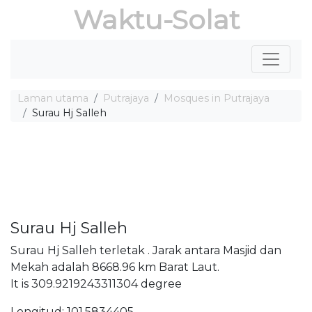
Waktu-Solat
Laman utama
Putrajaya
Mosques in Putrajaya
Surau Hj Salleh
Surau Hj Salleh
Surau Hj Salleh terletak . Jarak antara Masjid dan
Mekah adalah 8668.96 km Barat Laut.
It is 309.9219243311304 degree
Longitud: 101.5834405