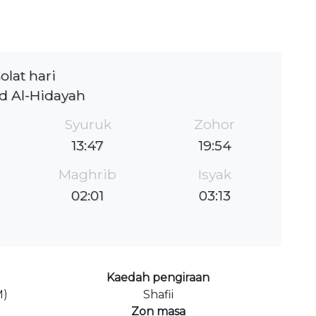
olat hari
d Al-Hidayah
Syuruk
Zohor
13:47
19:54
Maghrib
Isyak
02:01
03:13
Kaedah pengiraan
M)
Shafii
Zon masa