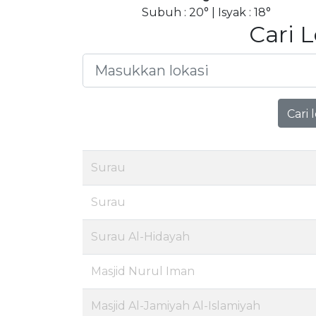
Subuh : 20° | Isyak : 18°
Cari 
Cari 
Surau
Surau
Surau Al-Hidayah
Masjid Nurul Iman
Masjid Al-Jamiyah Al-Islamiyah