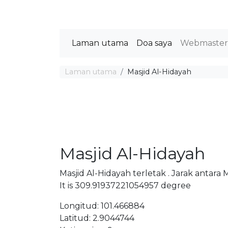
Laman utama
Doa saya
Webmaste
Laman utama
Masjid Al-Hidayah
Masjid Al-Hidayah
Masjid Al-Hidayah terletak . Jarak antara
It is 309.91937221054957 degree
Longitud: 101.466884
Latitud: 2.9044744