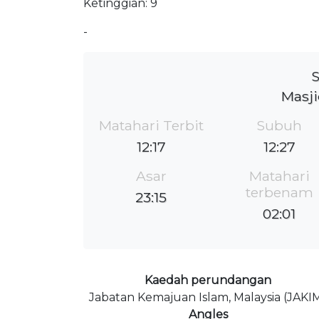
Ketinggian: 9
-
S
Masji
Matahari Terbit
Subuh
12:17
12:27
Asar
Matahari
terbenam
23:15
02:01
Kaedah perundangan
Jabatan Kemajuan Islam, Malaysia (JAKI
Angles