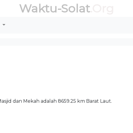
Waktu-Solat
.Org
r
 Masjid dan Mekah adalah 8659.25 km Barat Laut.