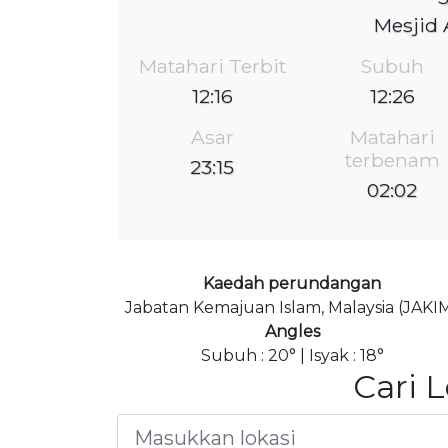
Mesjid 
Matahari Terbit
Subuh
12:16
12:26
Asar
Matahari
terbenam
23:15
02:02
Kaedah perundangan
Jabatan Kemajuan Islam, Malaysia (JAKI
Angles
Subuh : 20° | Isyak : 18°
Cari 