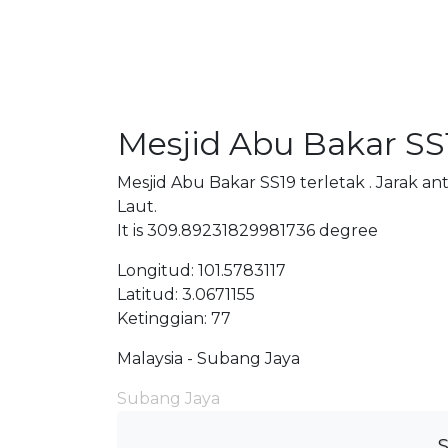
Mesjid Abu Bakar SS
Mesjid Abu Bakar SS19 terletak . Jarak a
Laut.
It is 309.89231829981736 degree
Longitud: 101.5783117
Latitud: 3.0671155
Ketinggian: 77
Malaysia - Subang Jaya
Subang Jaya
S