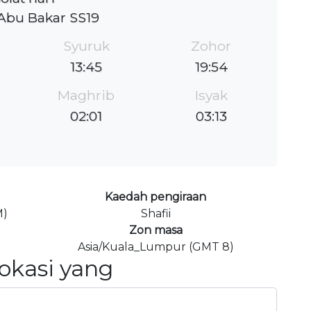
Abu Bakar SS19
Syuruk
Zohor
13:45
19:54
Maghrib
Isyak
02:01
03:13
Kaedah pengiraan
M)
Shafii
Zon masa
Asia/Kuala_Lumpur (GMT 8)
Lokasi yang