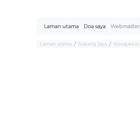
Laman utama
Doa saya
Webmaste
Laman utama
Subang Jaya
Mosques in