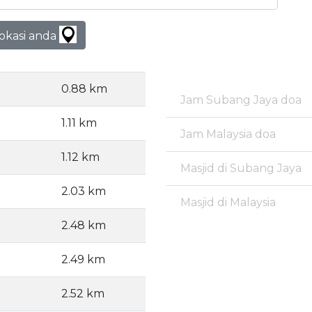
lokasi anda
0.88 km
Jam Subang Jaya doa
1.11 km
Jam Malaysia doa
1.12 km
Masjid di Subang Jaya
2.03 km
Masjid di Malaysia
2.48 km
2.49 km
2.52 km