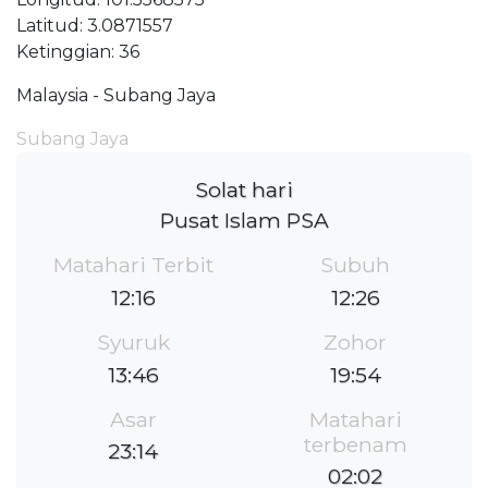
Latitud: 3.0871557
Ketinggian: 36
Malaysia - Subang Jaya
Subang Jaya
Solat hari
Pusat Islam PSA
Matahari Terbit
Subuh
12:16
12:26
Syuruk
Zohor
13:46
19:54
Asar
Matahari
terbenam
23:14
02:02