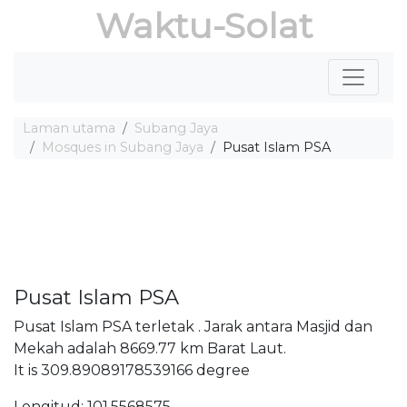
Waktu-Solat
Laman utama
Subang Jaya
Mosques in Subang Jaya
Pusat Islam PSA
Pusat Islam PSA
Pusat Islam PSA terletak . Jarak antara Masjid dan
Mekah adalah 8669.77 km Barat Laut.
It is 309.89089178539166 degree
Longitud: 101.5568575