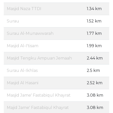
Masjid Naza TTDI
1.34 km
Surau
1.52 km
Surau Al-Munawwarah
1.77 km
Masjid Al-I'tisam
1.99 km
Masjid Tengku Ampuan Jemaah
2.44 km
Surau Al-Ikhlas
2.5 km
Masjid Al Hasani
2.52 km
Masjid Jame' Fastabiqul Khayrat
3.08 km
Majid Jame' Fastabiqul Khayrat
3.08 km