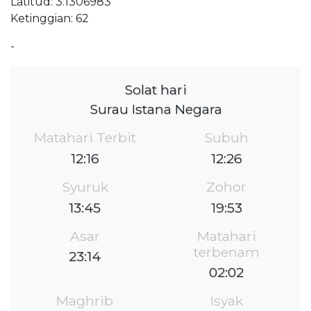
Latitud: 3.1306983
Ketinggian: 62
-
Solat hari
Surau Istana Negara
Matahari Terbit
Subuh
12:16
12:26
Syuruk
Zohor
13:45
19:53
Asar
Matahari
terbenam
23:14
02:02
Maghrib
Isyak