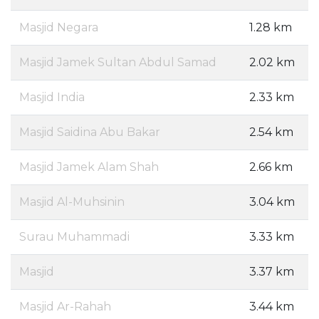
Masjid Negara
1.28 km
Masjid Jamek Sultan Abdul Samad
2.02 km
Masjid India
2.33 km
Masjid Saidina Abu Bakar
2.54 km
Masjid Jamek Alam Shah
2.66 km
Masjid Al-Muhsinin
3.04 km
Surau Muhammadi
3.33 km
Masjid
3.37 km
Masjid Ar-Rahah
3.44 km