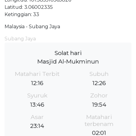
Latitud: 3.06002335
Ketinggian: 33
Malaysia - Subang Jaya
Subang Jaya
Solat hari
Masjid Al-Mukminun
Matahari Terbit
Subuh
12:16
12:26
Syuruk
Zohor
13:46
19:54
Asar
Matahari
terbenam
23:14
02:01