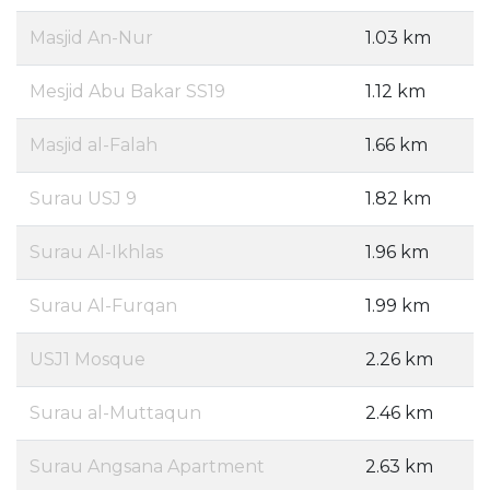
Masjid An-Nur
1.03 km
Mesjid Abu Bakar SS19
1.12 km
Masjid al-Falah
1.66 km
Surau USJ 9
1.82 km
Surau Al-Ikhlas
1.96 km
Surau Al-Furqan
1.99 km
USJ1 Mosque
2.26 km
Surau al-Muttaqun
2.46 km
Surau Angsana Apartment
2.63 km