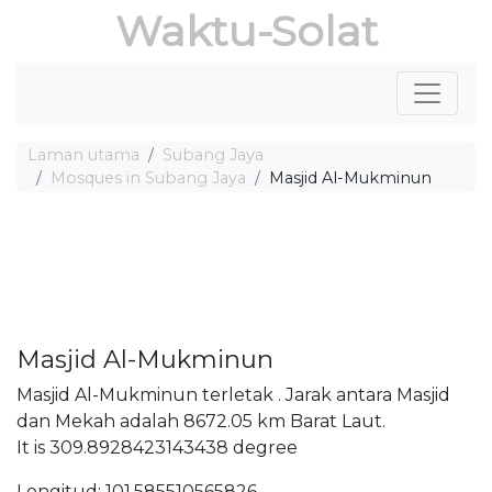
Waktu-Solat
Laman utama
Subang Jaya
Mosques in Subang Jaya
Masjid Al-Mukminun
Masjid Al-Mukminun
Masjid Al-Mukminun terletak . Jarak antara Masjid
dan Mekah adalah 8672.05 km Barat Laut.
It is 309.8928423143438 degree
Longitud: 101.585510565826