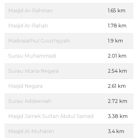
Masjid Ar-Rahman
1.65 km
Masjid Ar-Rahah
1.78 km
Madrasathul Gouthiyyah
1.9 km
Surau Muhammadi
2.01 km
Surau Istana Negara
2.54 km
Masjid Negara
2.61 km
Surau Addeeniah
2.72 km
Masjid Jamek Sultan Abdul Samad
3.38 km
Masjid Al-Muhsinin
3.4 km