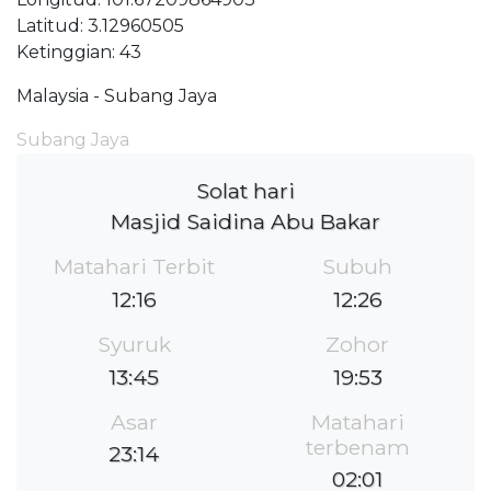
Latitud: 3.12960505
Ketinggian: 43
Malaysia - Subang Jaya
Subang Jaya
Solat hari
Masjid Saidina Abu Bakar
Matahari Terbit
Subuh
12:16
12:26
Syuruk
Zohor
13:45
19:53
Asar
Matahari
terbenam
23:14
02:01