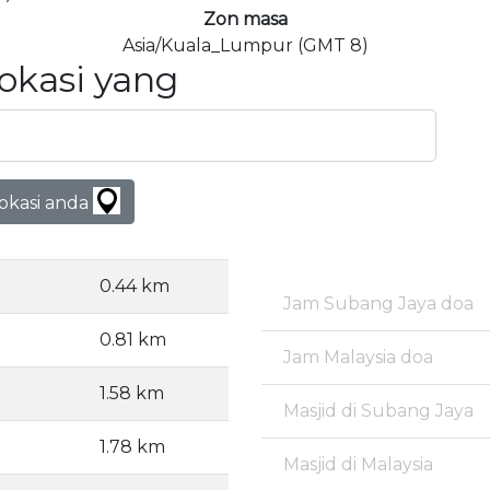
Zon masa
Asia/Kuala_Lumpur (GMT 8)
Lokasi yang
lokasi anda
0.44 km
Jam Subang Jaya doa
0.81 km
Jam Malaysia doa
1.58 km
Masjid di Subang Jaya
1.78 km
Masjid di Malaysia