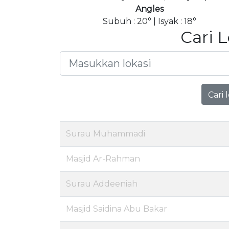
Angles
Subuh : 20° | Isyak : 18°
Cari 
Cari 
Surau Muhammadi
Masjid Ar-Rahman
Surau Addeeniah
Masjid Saidina Abu Bakar