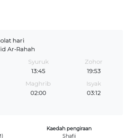
olat hari
id Ar-Rahah
Syuruk
Zohor
13:45
19:53
Maghrib
Isyak
02:00
03:12
Kaedah pengiraan
M)
Shafii