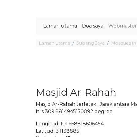
Laman utama
Doa saya
Webmaste
Laman utama
Subang Jaya
Mosques in
Masjid Ar-Rahah
Masjid Ar-Rahah terletak . Jarak antara 
It is 309.8814945150092 degree
Longitud: 101.668818606454
Latitud: 3.1138885