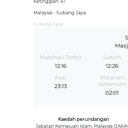
Ketinggian: 47
Malaysia - Subang Jaya
Subang Jaya
S
Masj
Matahari Terbit
Subuh
12:16
12:26
Asar
Matahari
terbenam
23:13
02:01
Kaedah perundangan
Jabatan Kemajuan Islam, Malaysia (JAKI