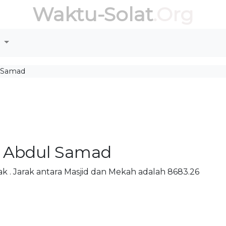
Waktu-Solat
.Org
r
l Samad
n Abdul Samad
k . Jarak antara Masjid dan Mekah adalah 8683.26