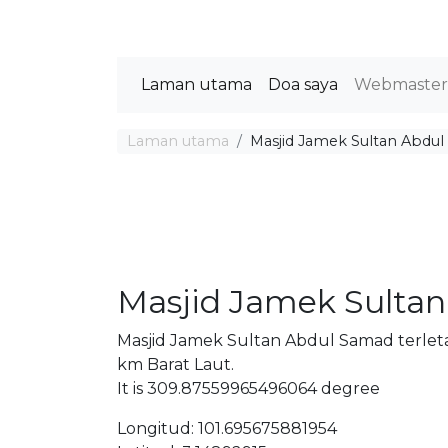
Laman utama
Doa saya
Webmaste
Laman utama
Masjid Jamek Sultan Abdu
Masjid Jamek Sulta
Masjid Jamek Sultan Abdul Samad terleta
km Barat Laut.
It is 309.87559965496064 degree
Longitud: 101.695675881954