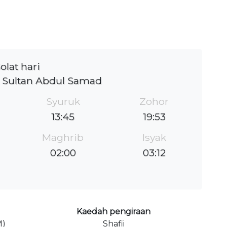
olat hari
 Sultan Abdul Samad
Syuruk
Zohor
13:45
19:53
Maghrib
Isyak
02:00
03:12
Kaedah pengiraan
M)
Shafii