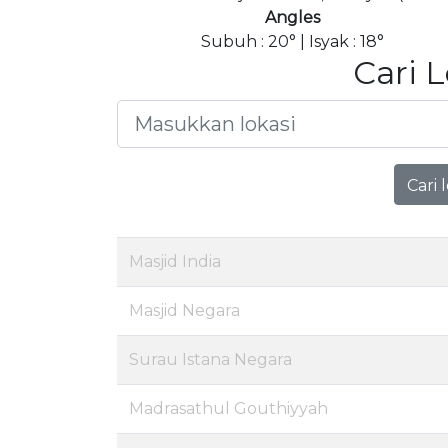
Angles
Subuh : 20° | Isyak : 18°
Cari 
Cari 
Masjid India
Masjid Negara
Surau Istana Negara
Madrasathul Gouthiyyah