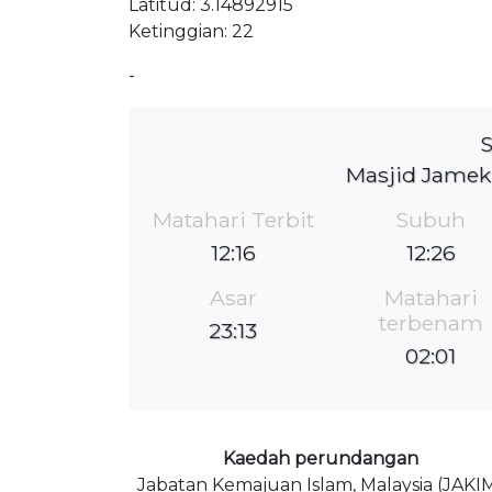
Latitud: 3.14892915
Ketinggian: 22
-
S
Masjid Jamek
Matahari Terbit
Subuh
12:16
12:26
Asar
Matahari
terbenam
23:13
02:01
Kaedah perundangan
Jabatan Kemajuan Islam, Malaysia (JAKI