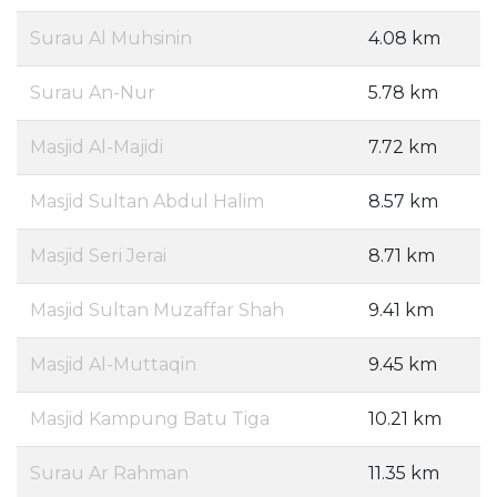
Surau Al Muhsinin
4.08 km
Surau An-Nur
5.78 km
Masjid Al-Majidi
7.72 km
Masjid Sultan Abdul Halim
8.57 km
Masjid Seri Jerai
8.71 km
Masjid Sultan Muzaffar Shah
9.41 km
Masjid Al-Muttaqin
9.45 km
Masjid Kampung Batu Tiga
10.21 km
Surau Ar Rahman
11.35 km