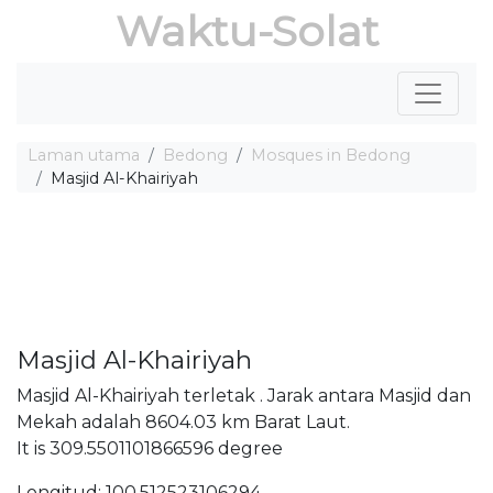
Waktu-Solat
Laman utama
Bedong
Mosques in Bedong
Masjid Al-Khairiyah
Masjid Al-Khairiyah
Masjid Al-Khairiyah terletak . Jarak antara Masjid dan
Mekah adalah 8604.03 km Barat Laut.
It is 309.5501101866596 degree
Longitud: 100.512523106294