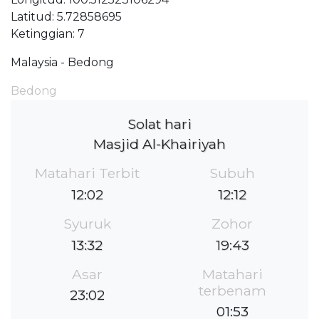
Latitud: 5.72858695
Ketinggian: 7
Malaysia - Bedong
Bedong
Solat hari
Masjid Al-Khairiyah
Matahari Terbit
Subuh
12:02
12:12
Syuruk
Zohor
13:32
19:43
Asar
Matahari
terbenam
23:02
01:53