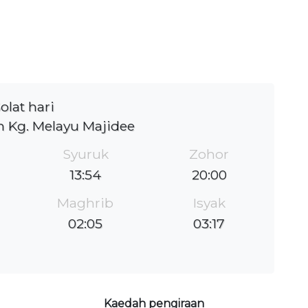
olat hari
n Kg. Melayu Majidee
Syuruk
Zohor
13:54
20:00
Maghrib
Isyak
02:05
03:17
Kaedah pengiraan