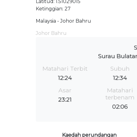
Latitud: 1.51029015
Ketinggian: 27
Malaysia - Johor Bahru
Johor Bahru
S
Surau Bulata
Matahari Terbit
Subuh
12:24
12:34
Asar
Matahari
terbenam
23:21
02:06
Kaedah perundangan