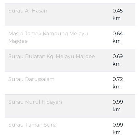
Surau Al-Hasan
0.45
km
Masjid Jamek Kampung Melayu
0.64
Majidee
km
Surau Bulatan Kg. Melayu Majidee
0.69
km
Surau Darussalam
0.72
km
Surau Nurul Hidayah
0.99
km
Surau Taman Suria
0.99
km