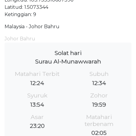
Latitud: 1.5073344
Ketinggian: 9
Malaysia - Johor Bahru
Johor Bahru
Solat hari
Surau Al-Munawwarah
Matahari Terbit
Subuh
12:24
12:34
Syuruk
Zohor
13:54
19:59
Asar
Matahari
terbenam
23:20
02:05