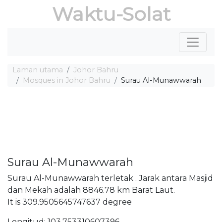
Waktu-Solat
Laman utama
Johor Bahru
Mosques in Johor Bahru
Surau Al-Munawwarah
Surau Al-Munawwarah
Surau Al-Munawwarah terletak . Jarak antara Masjid
dan Mekah adalah 8846.78 km Barat Laut.
It is 309.9505645747637 degree
Longitud: 103.753310607396