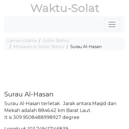
Waktu-Solat
Laman utama
Johor Bahru
Mosques in Johor Bahru
Surau Al-Hasan
Surau Al-Hasan
Surau Al-Hasan terletak . Jarak antara Masjid dan
Mekah adalah 8846.42 km Barat Laut.
It is 309.9508488998927 degree
Longitud: 103.749417146839