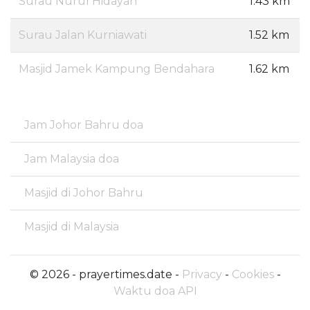
Surau Nurul Hidayah
1.43 km
Surau Jalan Kurniawati
1.52 km
Masjid Jamek Kampung Bendahara
1.62 km
Jam Johor Bahru doa
Jam Malaysia doa
Masjid di Johor Bahru
Masjid di Malaysia
© 2026 - prayertimes.date -
Privacy
-
Cookies
-
Waktu doa API