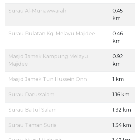
Surau Al-Munawwarah
0.45
km
Surau Bulatan Kg. Melayu Majidee
0.46
km
Masjid Jamek Kampung Melayu
0.92
Majidee
km
Masjid Jamek Tun Hussein Onn
1 km
Surau Darussalam
1.16 km
Surau Baitul Salam
1.32 km
Surau Taman Suria
1.34 km