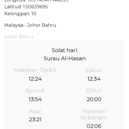
Latitud: 1.50639695
Ketinggian: 10
Malaysia - Johor Bahru
Johor Bahru
Solat hari
Surau Al-Hasan
Matahari Terbit
Subuh
12:24
12:34
Syuruk
Zohor
13:54
20:00
Asar
Matahari
terbenam
23:21
02:06