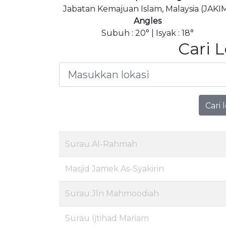
Jabatan Kemajuan Islam, Malaysia (JAKI
Angles
Subuh : 20° | Isyak : 18°
Cari 
Cari 
Surau Al-Rahmah
Masjid Jamek As-Syakirin
Surau Jln Mahmoodiah
Surau Ijtihad Mariam