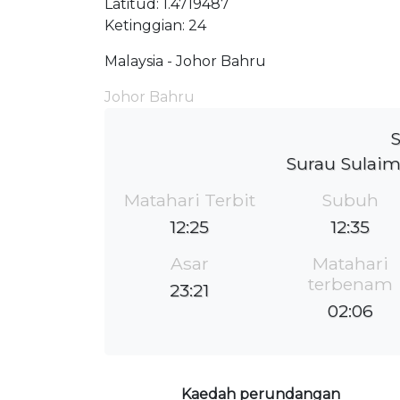
Latitud: 1.4719487
Ketinggian: 24
Malaysia - Johor Bahru
Johor Bahru
S
Surau Sulai
Matahari Terbit
Subuh
12:25
12:35
Asar
Matahari
terbenam
23:21
02:06
Kaedah perundangan