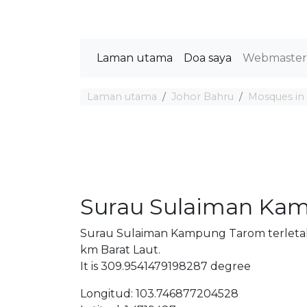
Laman utama
Doa saya
Webmaste
Laman utama
Johor Bahru
Mosques in
Surau Sulaiman Ka
Surau Sulaiman Kampung Tarom terletak 
km Barat Laut.
It is 309.9541479198287 degree
Longitud: 103.746877204528