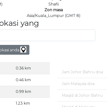
M)
Shafii
Zon masa
Asia/Kuala_Lumpur (GMT 8)
Lokasi yang
lokasi anda
0.36 km
Jam Johor Bahru doa
0.46 km
Jam Malaysia doa
0.99 km
Masjid di Johor Bahru
1.23 km