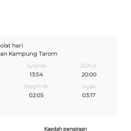
olat hari
man Kampung Tarom
Syuruk
Zohor
13:54
20:00
Maghrib
Isyak
02:05
03:17
Kaedah pengiraan