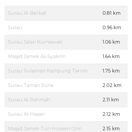
Surau Al-Berkat
0.81 km
Surau
0.96 km
Surau Jalan Kurniawati
1.06 km
Masjid Jamek As-Syakirin
1.64 km
Surau Sulaiman Kampung Tarom
1.75 km
Surau Taman Suria
2.02 km
Surau Al-Rahmah
2.11 km
Surau Al-Hasan
2.12 km
Masjid Jamek Tun Hussein Onn
2.15 km