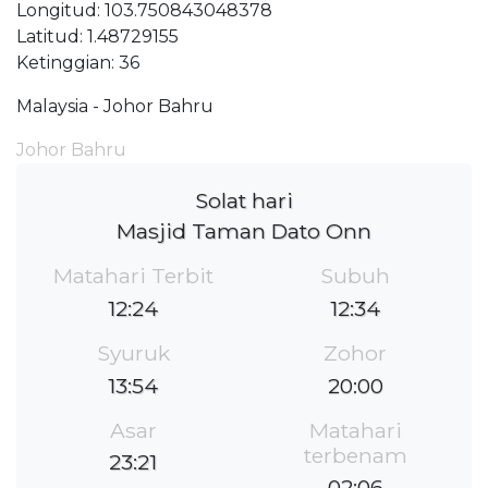
Longitud: 103.750843048378
Latitud: 1.48729155
Ketinggian: 36
Malaysia - Johor Bahru
Johor Bahru
Solat hari
Masjid Taman Dato Onn
Matahari Terbit
Subuh
12:24
12:34
Syuruk
Zohor
13:54
20:00
Asar
Matahari
terbenam
23:21
02:06