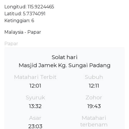
Longitud: 115.9224465
Latitud: 5.7374091
Ketinggian: 6
Malaysia - Papar
Papar
Solat hari
Masjid Jamek Kg. Sungai Padang
Matahari Terbit
Subuh
12:01
12:11
Syuruk
Zohor
13:32
19:43
Asar
Matahari
terbenam
23:03