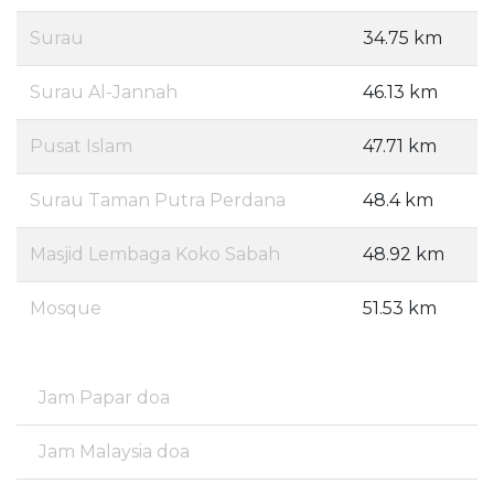
Surau
34.75 km
Surau Al-Jannah
46.13 km
Pusat Islam
47.71 km
Surau Taman Putra Perdana
48.4 km
Masjid Lembaga Koko Sabah
48.92 km
Mosque
51.53 km
Jam Papar doa
Jam Malaysia doa