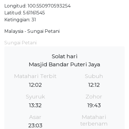
Longitud: 100.550970593254
Latitud: 5.61161545
Ketinggian: 31
Malaysia - Sungai Petani
Sungai Petani
Solat hari
Masjid Bandar Puteri Jaya
Matahari Terbit
Subuh
12:02
12:12
Syuruk
Zohor
13:32
19:43
Asar
Matahari
terbenam
23:03