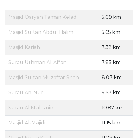
Masjid Qaryah Taman Keladi
5.09 km
Masjid Sultan Abdul Halim
5.65 km
Masjid Kariah
7.32 km
Surau Uthman Al-Affan
7.85 km
Masjid Sultan Muzaffar Shah
8.03 km
Surau An-Nur
9.53 km
Surau Al Muhsinin
10.87 km
Masjid Al-Majidi
11.15 km
Masjid Kuala Ketil
11.79 km