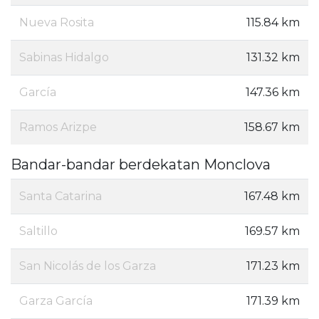
Nueva Rosita
115.84 km
Sabinas Hidalgo
131.32 km
García
147.36 km
Ramos Arizpe
158.67 km
Bandar-bandar berdekatan Monclova
Santa Catarina
167.48 km
Saltillo
169.57 km
San Nicolás de los Garza
171.23 km
Garza García
171.39 km