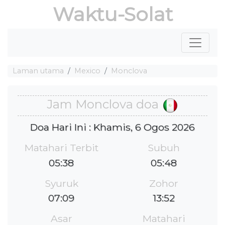
Waktu-Solat
Laman utama
Mexico
Monclova
Jam Monclova doa
Doa Hari Ini : Khamis, 6 Ogos 2026
Matahari Terbit
Subuh
05:38
05:48
Syuruk
Zohor
07:09
13:52
Asar
Matahari