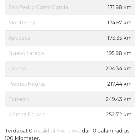
San Pedro Garza García
171.98 km
Monterrey
174.67 km
Apodaca
175.35 km
Nuevo Laredo
195.98 km
Laredo
204.34 km
Piedras Negras
217.44 km
Torreón
249.43 km
Gómez Palacio
252.72 km
Terdapat 0
masjid di Monclova
dan 0 dalam radius
100 kilometer.