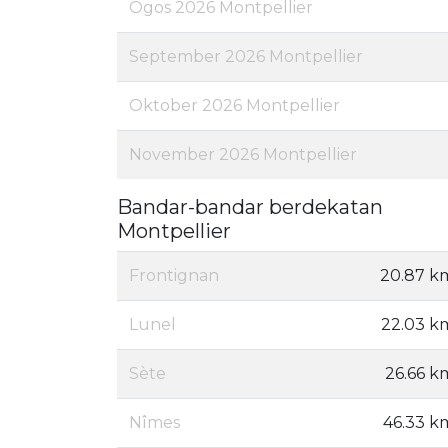
Ogos 2026 Montpellier
September 2026 Montpellier
Oktober 2026 Montpellier
November 2026 Montpellier
Bandar-bandar berdekatan
Montpellier
Frontignan
20.87 k
Lunel
22.03 k
Sète
26.66 k
Nîmes
46.33 k