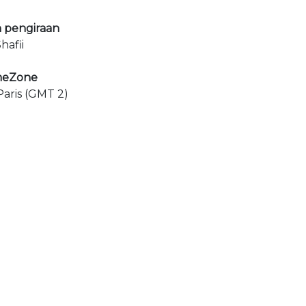
 pengiraan
hafii
meZone
aris (GMT 2)