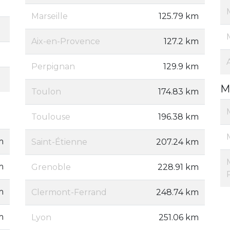
Marseille
125.79 km
Aix-en-Provence
127.2 km
Perpignan
129.9 km
M
Toulon
174.83 km
Toulouse
196.38 km
m
Saint-Étienne
207.24 km
m
Grenoble
228.91 km
m
Clermont-Ferrand
248.74 km
m
Lyon
251.06 km