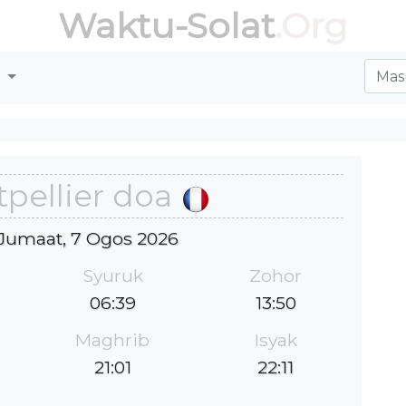
Waktu-Solat
.Org
r
pellier doa
: Jumaat, 7 Ogos 2026
Syuruk
Zohor
06:39
13:50
Maghrib
Isyak
21:01
22:11