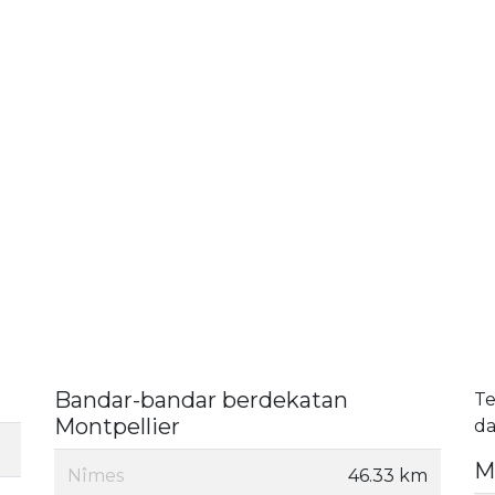
Bandar-bandar berdekatan
Te
Montpellier
da
M
Nîmes
46.33 km