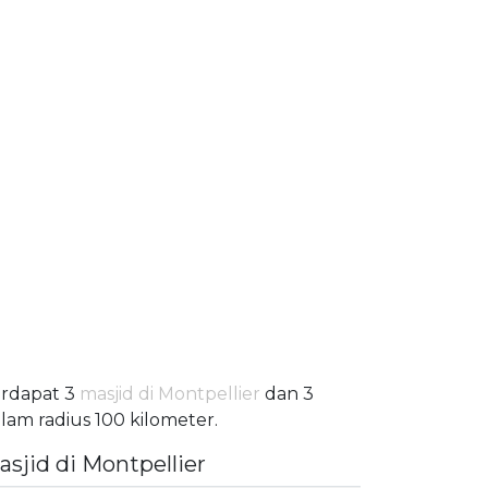
rdapat 3
masjid di Montpellier
dan 3
lam radius 100 kilometer.
asjid di Montpellier