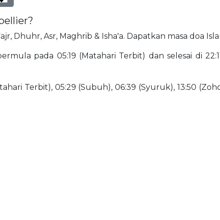
ellier?
 Fajr, Dhuhr, Asr, Maghrib & Isha'a. Dapatkan masa doa Isl
rmula pada 05:19 (Matahari Terbit) dan selesai di 22:11
ahari Terbit), 05:29 (Subuh), 06:39 (Syuruk), 13:50 (Zohor