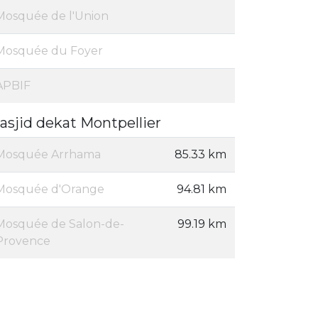
Mosquée de l'Union
Mosquée du Foyer
APBIF
asjid dekat Montpellier
Mosquée Arrhama
85.33 km
Mosquée d'Orange
94.81 km
Mosquée de Salon-de-
99.19 km
Provence