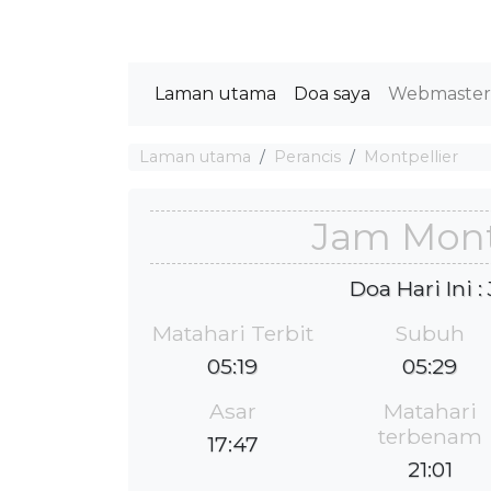
Laman utama
Doa saya
Webmaste
Laman utama
Perancis
Montpellier
Jam Mont
Doa Hari Ini 
Matahari Terbit
Subuh
05:19
05:29
Asar
Matahari
terbenam
17:47
21:01