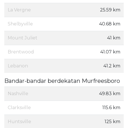
La Vergne
25.59 km
Shelbyville
40.68 km
Mount Juliet
41 km
Brentwood
41.07 km
Lebanon
41.2 km
Bandar-bandar berdekatan Murfreesboro
Nashville
49.83 km
Clarksville
115.6 km
Huntsville
125 km