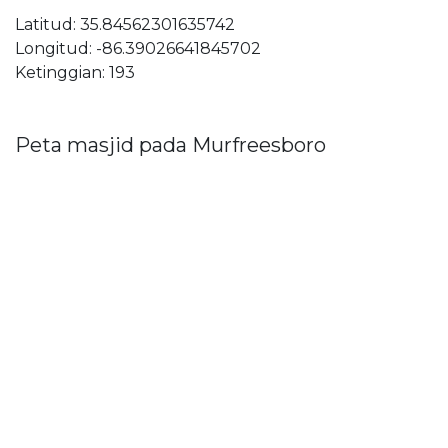
Latitud: 35.84562301635742
Longitud: -86.39026641845702
Ketinggian: 193
Peta masjid pada Murfreesboro