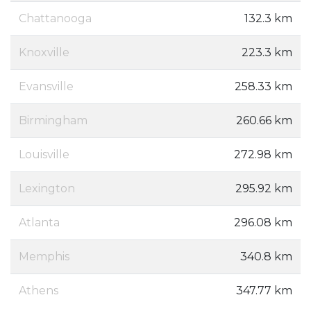
Chattanooga
132.3 km
Knoxville
223.3 km
Evansville
258.33 km
Birmingham
260.66 km
Louisville
272.98 km
Lexington
295.92 km
Atlanta
296.08 km
Memphis
340.8 km
Athens
347.77 km