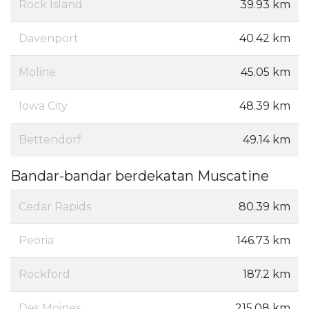
Rock Island
39.93 km
Davenport
40.42 km
Moline
45.05 km
Iowa City
48.39 km
Bettendorf
49.14 km
Bandar-bandar berdekatan Muscatine
Cedar Rapids
80.39 km
Peoria
146.73 km
Rockford
187.2 km
Des Moines
215.08 km