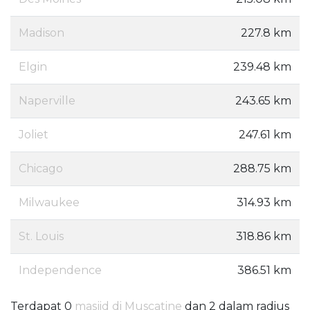
Madison
227.8 km
Elgin
239.48 km
Naperville
243.65 km
Joliet
247.61 km
Chicago
288.75 km
Milwaukee
314.93 km
St. Louis
318.86 km
Independence
386.51 km
Terdapat 0
masjid di Muscatine
dan 2 dalam radius