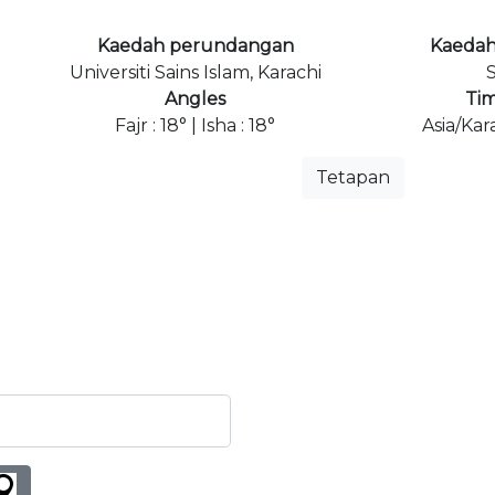
Kaedah perundangan
Kaedah
Universiti Sains Islam, Karachi
S
Angles
Ti
Fajr : 18° | Isha : 18°
Asia/Kar
Tetapan