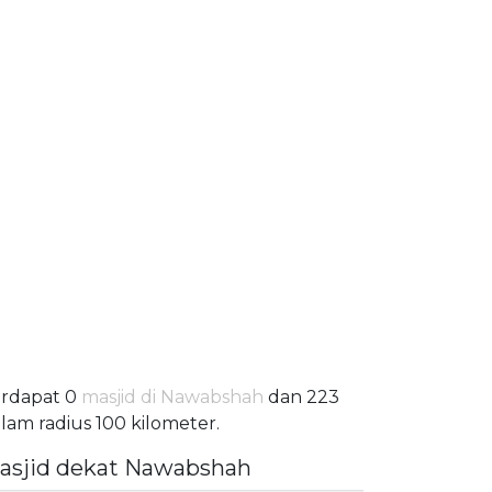
rdapat 0
masjid di Nawabshah
dan 223
lam radius 100 kilometer.
asjid dekat Nawabshah