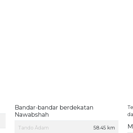
Bandar-bandar berdekatan
Te
Nawabshah
da
M
Tando Ādam
58.45 km