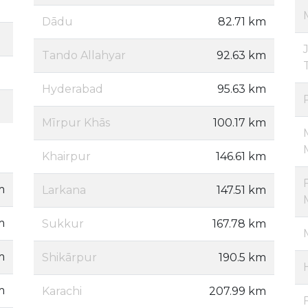
Dādu
82.71 km
Tando Allahyar
92.63 km
Hyderabad
95.63 km
Mīrpur Khās
100.17 km
Khairpur
146.61 km
m
Larkana
147.51 km
m
Sukkur
167.78 km
m
Shikārpur
190.5 km
m
Karachi
207.99 km