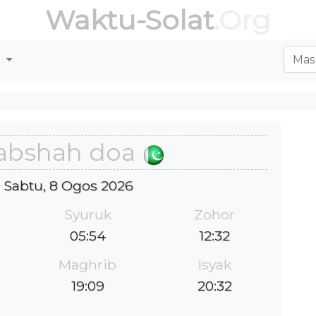
Waktu-Solat
.Org
r
abshah doa
 : Sabtu, 8 Ogos 2026
Syuruk
Zohor
05:54
12:32
Maghrib
Isyak
19:09
20:32