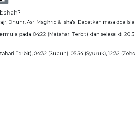
abshah?
Fajr, Dhuhr, Asr, Maghrib & Isha'a. Dapatkan masa doa Is
rmula pada 04:22 (Matahari Terbit) dan selesai di 20:32
ahari Terbit), 04:32 (Subuh), 05:54 (Syuruk), 12:32 (Zohor