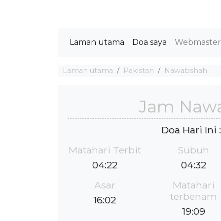
Laman utama
Doa saya
Webmaste
Laman utama
Pakistan
Nawabshah
Jam Naw
Doa Hari Ini
Matahari Terbit
Subuh
04:22
04:32
Asar
Matahari
terbenam
16:02
19:09