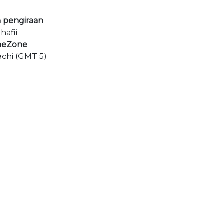
 pengiraan
hafii
meZone
achi (GMT 5)