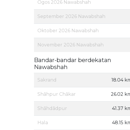
Ogos 2026 Nawabshah
September 2026 Nawabshah
Oktober 2026 Nawabshah
November 2026 Nawabshah
Bandar-bandar berdekatan
Nawabshah
Sakrand
18.04 k
Shāhpur Chākar
26.02 k
Shāhdādpur
41.37 k
Hala
48.15 k