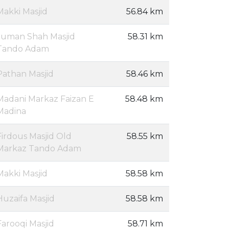
Makki Masjid
56.84 km
Juman Shah Masjid
58.31 km
Tando Adam
Pathan Masjid
58.46 km
Madani Markaz Faizan E
58.48 km
Madina
Firdous Masjid Old
58.55 km
Markaz Tando Adam
Makki Masjid
58.58 km
Huzaifa Masjid
58.58 km
Farooqi Masjid
58.71 km