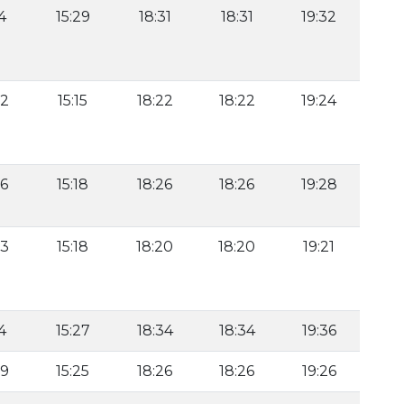
4
15:29
18:31
18:31
19:32
02
15:15
18:22
18:22
19:24
06
15:18
18:26
18:26
19:28
03
15:18
18:20
18:20
19:21
4
15:27
18:34
18:34
19:36
09
15:25
18:26
18:26
19:26