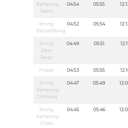
Kampong
04:54
05:55
12:1
Saom
Krong
04:52
05:54
12:1
Battambang
Krong
04:49
05:51
12:1
Siem
Reap
Poipet
04:53
05:55
12:1
Krong
04:47
05:49
12:
Kampong
Chhnang
Krong
04:45
05:46
12:
Kampong
Cham