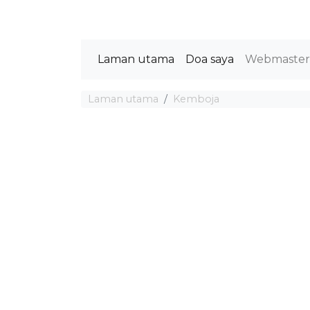
Laman utama
Doa saya
Webmaste
Laman utama
Kemboja