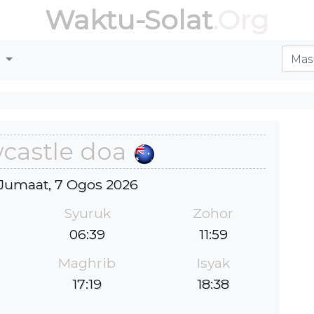
Waktu-Solat
.Org
r
castle doa
: Jumaat, 7 Ogos 2026
Syuruk
Zohor
06:39
11:59
Maghrib
Isyak
17:19
18:38