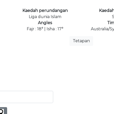
Kaedah perundangan
Kaedah
Liga dunia Islam
S
Angles
Ti
Fajr : 18° | Isha : 17°
Australia/
Tetapan