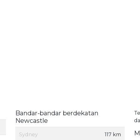
Bandar-bandar berdekatan
Te
Newcastle
da
M
Sydney
117 km