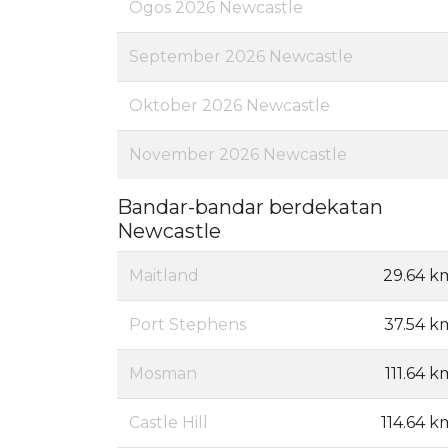
Ogos 2026 Newcastle
September 2026 Newcastle
Oktober 2026 Newcastle
November 2026 Newcastle
Bandar-bandar berdekatan
Newcastle
Maitland
29.64 k
Port Stephens
37.54 k
Mosman
111.64 k
Castle Hill
114.64 k