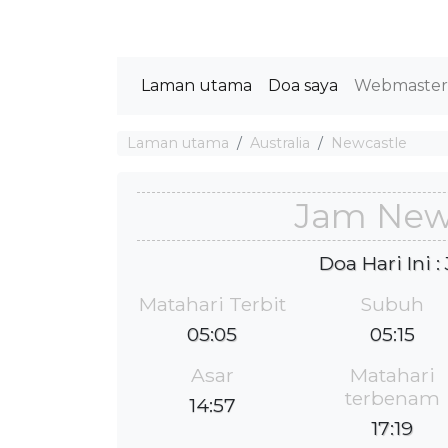
Laman utama
Doa saya
Webmaste
Laman utama
Australia
Newcastle
Jam New
Doa Hari Ini 
Matahari Terbit
Subuh
05:05
05:15
Asar
Matahari
terbenam
14:57
17:19