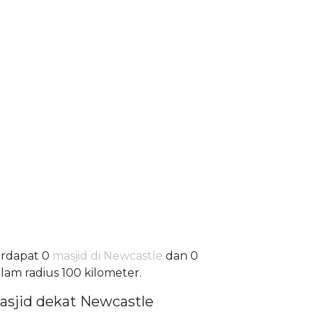
rdapat 0
masjid di Newcastle
dan 0
lam radius 100 kilometer.
asjid dekat Newcastle