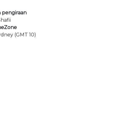
 pengiraan
hafii
meZone
Sydney (GMT 10)