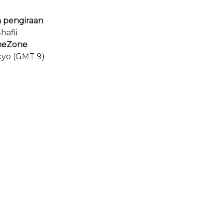
 pengiraan
hafii
meZone
kyo (GMT 9)