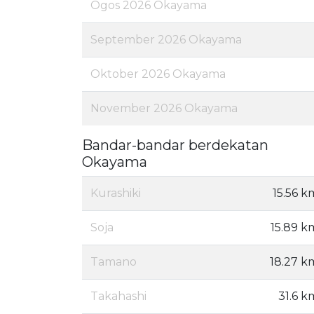
Ogos 2026 Okayama
September 2026 Okayama
Oktober 2026 Okayama
November 2026 Okayama
Bandar-bandar berdekatan
Okayama
Kurashiki
15.56 k
Soja
15.89 k
Tamano
18.27 k
Takahashi
31.6 k