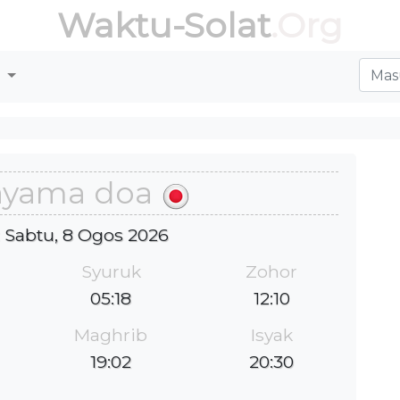
Waktu-Solat
.Org
r
ayama doa
 : Sabtu, 8 Ogos 2026
Syuruk
Zohor
05:18
12:10
Maghrib
Isyak
19:02
20:30