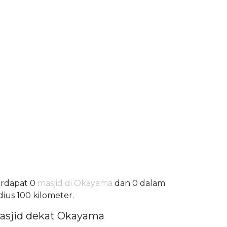
rdapat 0
masjid di Okayama
dan 0 dalam
dius 100 kilometer.
asjid dekat Okayama