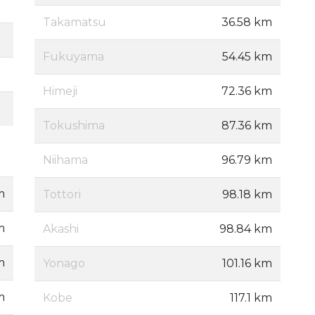
Takamatsu
36.58 km
Fukuyama
54.45 km
Himeji
72.36 km
Tokushima
87.36 km
Niihama
96.79 km
m
Tottori
98.18 km
m
Akashi
98.84 km
m
Yonago
101.16 km
m
Kobe
117.1 km