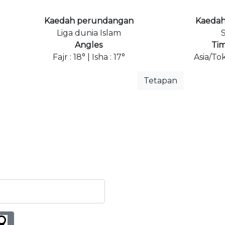
Kaedah perundangan
Kaedah
Liga dunia Islam
S
Angles
Ti
Fajr : 18° | Isha : 17°
Asia/To
Tetapan