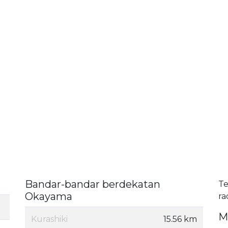
Bandar-bandar berdekatan
Te
Okayama
ra
M
Kurashiki
15.56 km