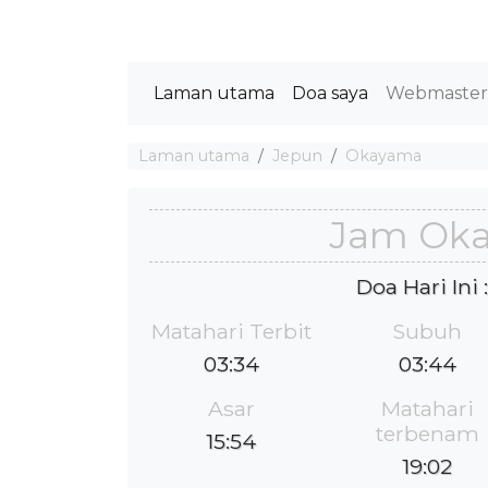
Laman utama
Doa saya
Webmaste
Laman utama
Jepun
Okayama
Jam Ok
Doa Hari Ini
Matahari Terbit
Subuh
03:34
03:44
Asar
Matahari
terbenam
15:54
19:02