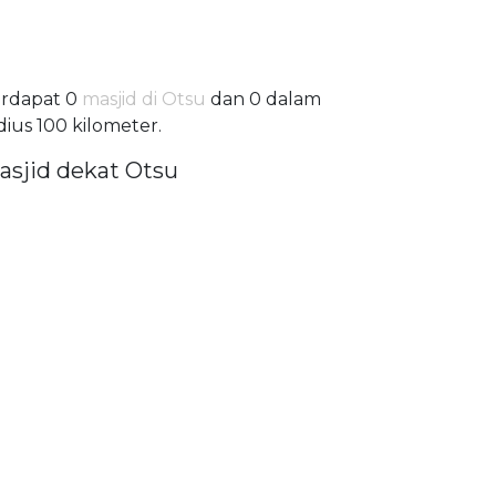
rdapat 0
masjid di Otsu
dan 0 dalam
dius 100 kilometer.
asjid dekat Otsu