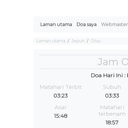
Laman utama
Doa saya
Webmaste
Laman utama
Jepun
Otsu
Jam O
Doa Hari Ini 
Matahari Terbit
Subuh
03:23
03:33
Asar
Matahari
terbenam
15:48
18:57