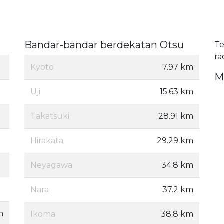
Bandar-bandar berdekatan Otsu
Te
ra
Kyoto
7.97 km
M
Uji
15.63 km
Takatsuki
28.91 km
Hirakata
29.29 km
Neyagawa
34.8 km
Nara
37.2 km
m
Ikoma
38.8 km