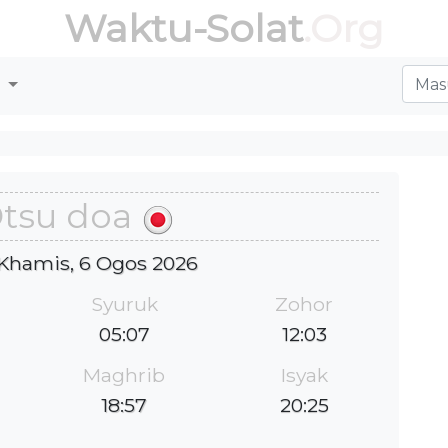
Waktu-Solat
.Org
r
tsu doa
: Khamis, 6 Ogos 2026
Syuruk
Zohor
05:07
12:03
Maghrib
Isyak
18:57
20:25