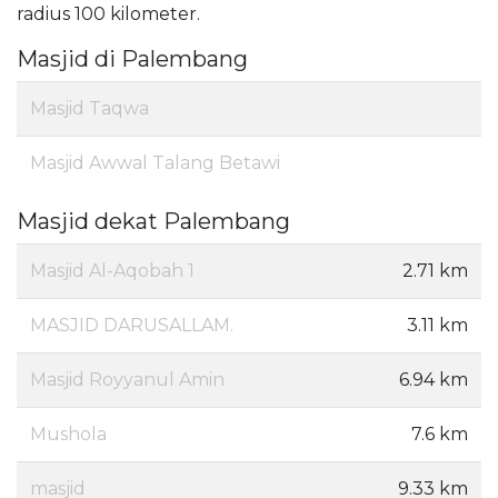
radius 100 kilometer.
Masjid di Palembang
Masjid Taqwa
Masjid Awwal Talang Betawi
Masjid dekat Palembang
Masjid Al-Aqobah 1
2.71 km
MASJID DARUSALLAM.
3.11 km
Masjid Royyanul Amin
6.94 km
Mushola
7.6 km
masjid
9.33 km