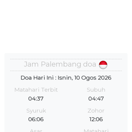
Jam Palembang doa
Doa Hari Ini : Isnin, 10 Ogos 2026
Matahari Terbit
Subuh
04:37
04:47
Syuruk
Zohor
06:06
12:06
Asar
Matahari