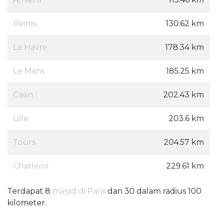
Reims
130.62 km
Le Havre
178.34 km
Le Mans
185.25 km
Caen
202.43 km
Lille
203.6 km
Tours
204.57 km
Charleroi
229.61 km
Terdapat 8
masjid di Paris
dan 30 dalam radius 100
kilometer.