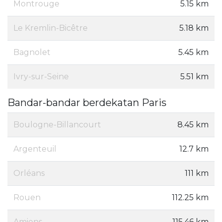
Montrouge
5.15 km
Le Kremlin-Bicêtre
5.18 km
Bagnolet
5.45 km
Ivry-sur-Seine
5.51 km
Bandar-bandar berdekatan Paris
Boulogne-Billancourt
8.45 km
Argenteuil
12.7 km
Orléans
111 km
Rouen
112.25 km
Amiens
115.46 km