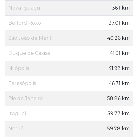
Nova Iguaçu
36.1 km
Belford Roxo
37.01 km
São João de Meriti
40.26 km
Duque de Caxias
41.31 km
Nilópolis
41.92 km
Teresópolis
46.71 km
Rio de Janeiro
58.86 km
Itaguaí
59.77 km
Niterói
59.78 km