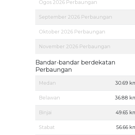
Ogos 2026 Perbaungan
September 2026 Perbaungan
Oktober 2026 Perbaungan
November 2026 Perbaungan
Bandar-bandar berdekatan
Perbaungan
Medan
30.69 k
Belawan
36.88 k
Binjai
49.65 k
Stabat
56.66 k