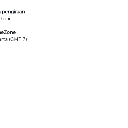
 pengiraan
hafii
meZone
arta (GMT 7)