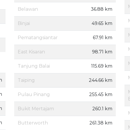
Belawan
36.88 km
Binjai
49.65 km
Pematangsiantar
67.91 km
East Kisaran
98.71 km
Tanjung Balai
115.69 km
m
Taiping
244.66 km
m
Pulau Pinang
255.45 km
m
Bukit Mertajam
260.1 km
m
Butterworth
261.38 km