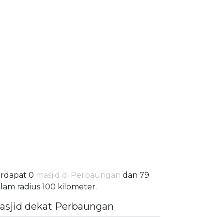
rdapat 0
masjid di Perbaungan
dan 79
lam radius 100 kilometer.
asjid dekat Perbaungan