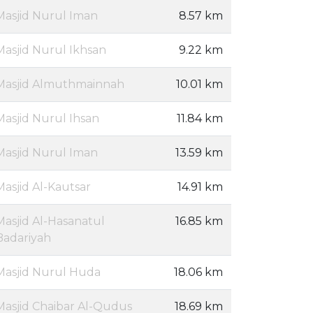
Masjid Nurul Iman
8.57 km
Masjid Nurul Ikhsan
9.22 km
Masjid Almuthmainnah
10.01 km
Masjid Nurul Ihsan
11.84 km
Masjid Nurul Iman
13.59 km
Masjid Al-Kautsar
14.91 km
Masjid Al-Hasanatul
16.85 km
Badariyah
Masjid Nurul Huda
18.06 km
Masjid Chaibar Al-Qudus
18.69 km