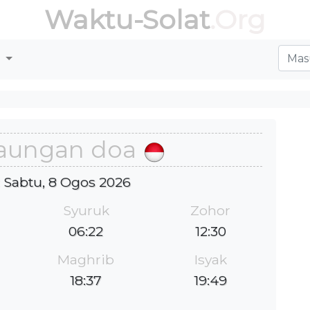
Waktu-Solat
.Org
r
aungan doa
 : Sabtu, 8 Ogos 2026
Syuruk
Zohor
06:22
12:30
Maghrib
Isyak
18:37
19:49