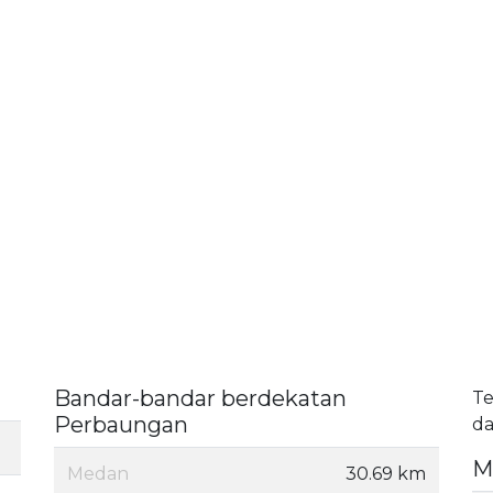
Bandar-bandar berdekatan
Te
Perbaungan
da
M
Medan
30.69 km