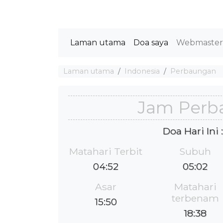
Laman utama
Doa saya
Webmaste
Laman utama
Indonesia
Perbaungan
Jam Perb
Doa Hari Ini
Matahari Terbit
Subuh
04:52
05:02
Asar
Matahari
terbenam
15:50
18:38