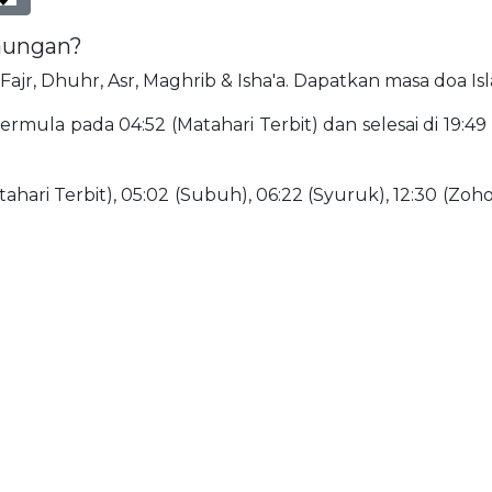
baungan?
 Fajr, Dhuhr, Asr, Maghrib & Isha'a. Dapatkan masa doa I
rmula pada 04:52 (Matahari Terbit) dan selesai di 19:49 
ahari Terbit), 05:02 (Subuh), 06:22 (Syuruk), 12:30 (Zohor