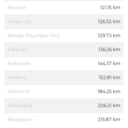
Newark
121.15 km
Jersey City
126.32 km
Bandar Raya New York
129.73 km
Paterson
136.26 km
Baltimore
144.37 km
Yonkers
152.81 km
Stamford
184.25 km
Alexandria
206.21 km
Bridgeport
215.87 km