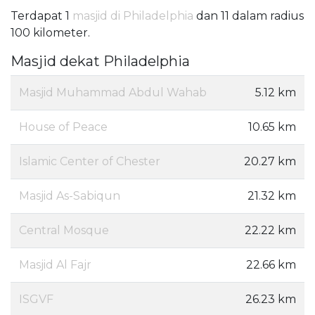
Terdapat 1
masjid di Philadelphia
dan 11 dalam radius
100 kilometer.
Masjid dekat Philadelphia
Masjid Muhammad Abdul Wahab
5.12 km
House of Peace
10.65 km
Islamic Center of Chester
20.27 km
Masjid As-Sabiqun
21.32 km
Central Mosque
22.22 km
Masjid Al Fajr
22.66 km
ISGVF
26.23 km