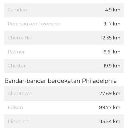
Camden
4.9 km
Pennsauken Township
9.17 km
Cherry Hill
12.35 km
Radnor
19.61 km
Chester
19.9 km
Bandar-bandar berdekatan Philadelphia
Allentown
77.89 km
Edison
89.77 km
Elizabeth
113.24 km