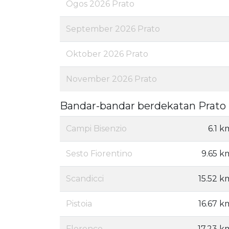
Ogos 2026 Prato
September 2026 Prato
Oktober 2026 Prato
November 2026 Prato
Bandar-bandar berdekatan Prato
Campi Bisenzio
6.1 k
Sesto Fiorentino
9.65 k
Scandicci
15.52 k
Pistoia
16.67 k
Florence
17.23 k