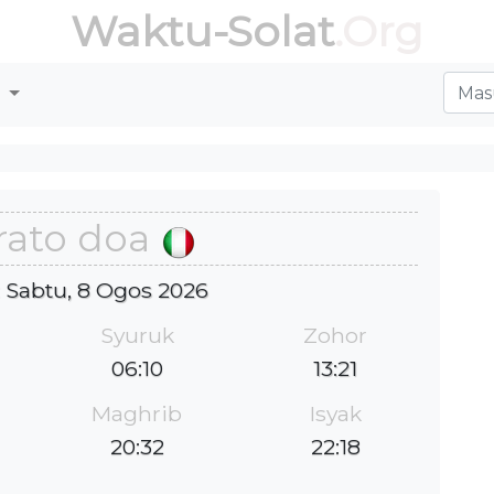
Waktu-Solat
.Org
r
rato doa
 : Sabtu, 8 Ogos 2026
Syuruk
Zohor
06:10
13:21
Maghrib
Isyak
20:32
22:18