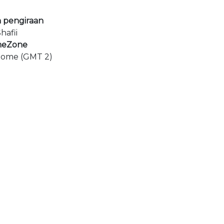
 pengiraan
hafii
meZone
ome (GMT 2)