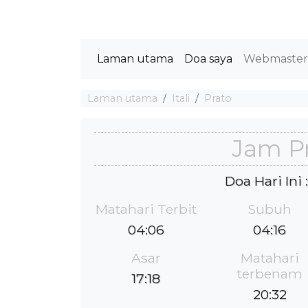
Laman utama
Doa saya
Webmaste
Laman utama
Itali
Prato
Jam P
Doa Hari Ini
Matahari Terbit
Subuh
04:06
04:16
Asar
Matahari
terbenam
17:18
20:32