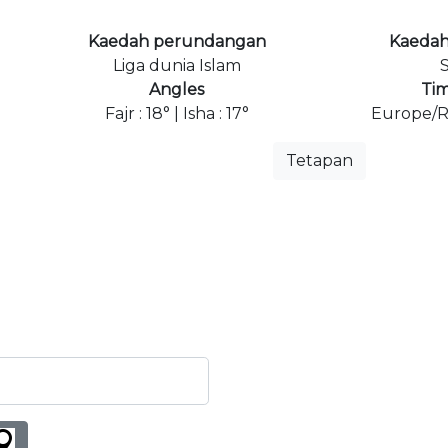
Kaedah perundangan
Kaedah
Liga dunia Islam
S
Angles
Ti
Fajr : 18° | Isha : 17°
Europe/R
Tetapan