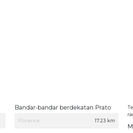
Bandar-bandar berdekatan Prato
Te
ra
Florence
17.23 km
M