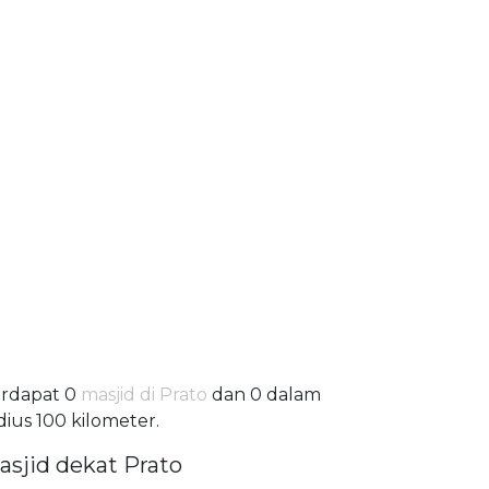
rdapat 0
masjid di Prato
dan 0 dalam
dius 100 kilometer.
asjid dekat Prato