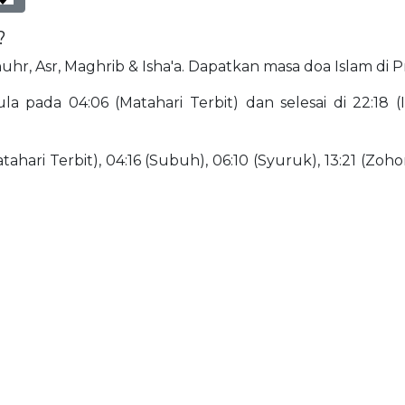
?
Dhuhr, Asr, Maghrib & Isha'a. Dapatkan masa doa Islam di P
a pada 04:06 (Matahari Terbit) dan selesai di 22:18 (Is
ahari Terbit), 04:16 (Subuh), 06:10 (Syuruk), 13:21 (Zohor