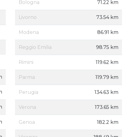
Bologna
71.22 km
Livorno
73.54 km
Modena
86.91 km
Reggio Emilia
98.75 km
Rimini
119.62 km
m
Parma
119.79 km
m
Perugia
134.63 km
m
Verona
173.65 km
m
Genoa
182.2 km
m