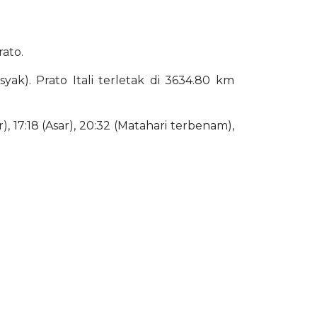
rato.
yak). Prato Itali terletak di 3634.80 km
), 17:18 (Asar), 20:32 (Matahari terbenam),